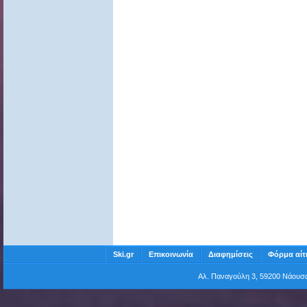
Ski.gr
Επικοινωνία
Διαφημίσεις
Φόρμα αίτ
Αλ. Παναγούλη 3, 59200 Νάου