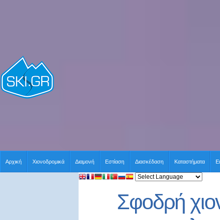
Αρχική
Χιονοδρομικά
Διαμονή
Εστίαση
Διασκέδαση
Καταστήματα
Ε
Σφοδρή χιον