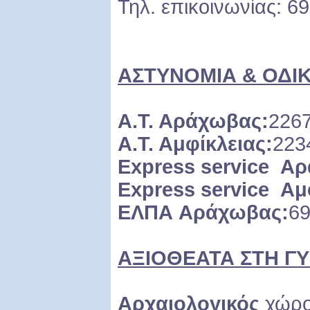
Τηλ. επικοινωνίας: 6
ΑΣΤΥΝΟΜΙΑ & ΟΔΙ
Α.Τ. Αράχωβας:
226
Α
.
Τ
.
Αμφίκλειας
:
223
Express service
Αρ
Express service
Αμ
ΕΛΠΑ
Αράχωβας
:
6
ΑΞΙΟΘΕΑΤΑ ΣΤΗ Γ
Αρχαιολογικός
χώρο