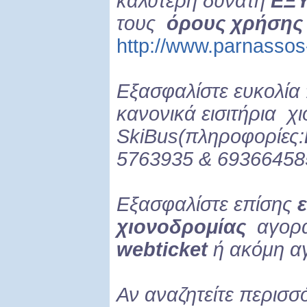
καλύτερη δυνατή
ΕΞ
τους
όρους χρήσης
http://www.parnasso
Εξασφαλίστε ευκολία
κανονικά εισιτήρια χ
SkiBus(πληροφορίες:
5763935 & 693664585
Εξασφαλίστε επίσης
χιονοδρομίας
αγορά
webticket
ή ακόμη α
Αν αναζητείτε περισσ