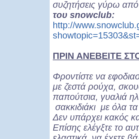
συζητήσεις γύρω από
του snowclub:
http://www.snowclub.
showtopic=15303&st
ΠΡΙΝ ΑΝΕΒΕΙΤΕ ΣΤ
Φροντίστε να εφοδιασ
με ζεστά ρούχα, σκου
παπούτσια, γυαλιά ηλ
σακκιδιάκι με όλα τα
Δεν υπάρχει κακός κα
Επίσης ελέγξτε το αυ
ελαστικά, να έχετε βά