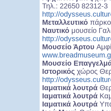
Τηλ.: 22650 82312-3
http://odysseus.cultu
Μεταλλευτικό
πάρκο
Ναυτικό
μουσείο Γαλ
http://odysseus.cultu
Μουσείο Άρτου
Αμφί
www.breadmuseum.g
Μουσείο Επαγγελμ
Ιστορικός
χώρος Θε
http://odysseus.cultu
Ιαματικά λουτρά
Θερ
Ιαματικά λουτρά
Καμ
Ιαματικά λουτρά
Υπά