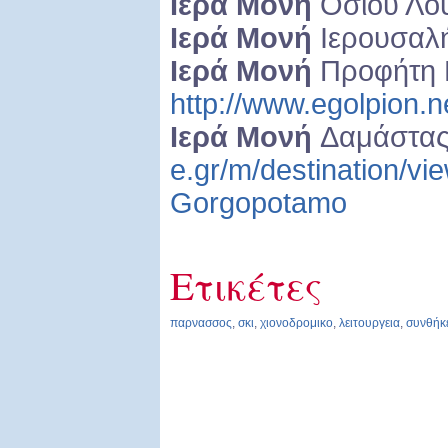
Ιερά Μονή
Οσίου Λο
Ιερά Μονή
Ιερουσαλ
Ιερά Μονή
Προφήτη 
http://www.egolpion.n
Ιερά Μονή
Δαμάστα
e.gr/m/destination/v
Gorgopotamo
Ετικέτες
παρνασσος
,
σκι
,
χιονοδρομικο
,
λειτουργεια
,
συνθήκ