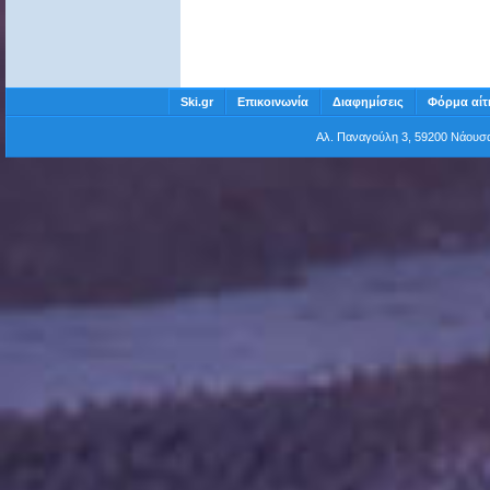
Ski.gr
Επικοινωνία
Διαφημίσεις
Φόρμα αίτ
Αλ. Παναγούλη 3, 59200 Νάου