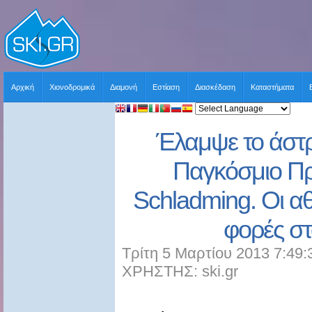
Αρχική
Χιονοδρομικά
Διαμονή
Εστίαση
Διασκέδαση
Καταστήματα
Έλαμψε το άστρ
Παγκόσμιο Π
Schladming. Οι α
φορές στ
Τρίτη 5 Μαρτίου 2013 7:49:
ΧΡΗΣΤΗΣ: ski.gr