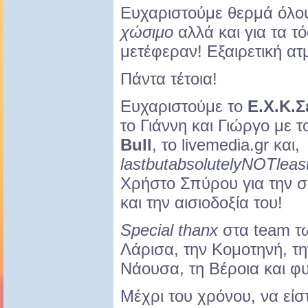
Ευχαριστούμε θερμά όλο
χώσιμο
αλλά και για τα τ
μετέφεραν! Εξαιρετική α
Πάντα τέτοια!
Eυχαριστούμε το
Ε.Χ.Κ.
το Γιάννη και Γιώργο με 
Bull
, το livemedia.gr και,
lastbutabsolutelyNOTleas
Χρήστο Σπύρου για την σ
και την αισιοδοξία του!
Special thanx
στα team 
Λάρισα, την Κομοτηνή, τη
Νάουσα, τη Βέροια και φ
Μέχρι του χρόνου, να είσ