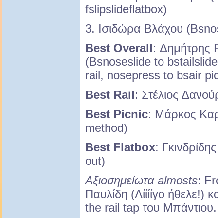
fslipslideflatbox)
3. Ισιδώρα Βλάχου (Bsnos
Best Overall
: Δημήτρης 
(Bsnoseslide to bstailslide
rail, nosepress to bsair pi
Best Rail
: Στέλιος Δανού
Best Picnic
: Μάρκος Καρ
method)
Best Flatbox
: Γκινδρίδη
out)
Αξιοσημείωτα
almosts
: Fr
Παυλίδη (Λίίίίγο ήθελε!) κ
the rail tap του Μπάντιου.