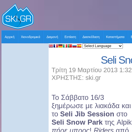
Αρχική
Χιονοδρομικά
Διαμονή
Εστίαση
Διασκέδαση
Καταστήματα
Seli S
Τρίτη 19 Μαρτίου 2013 1:32
ΧΡΗΣΤΗΣ: ski.gr
Το Σάββατο 16/3
ξημέρωσε με λιακάδα και
το
Seli Jib Session
στο
Seli Snow Park
της Alpi
πήρε μπρος
!
Riders
από