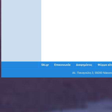
Ski.gr
Επικοινωνία
Διαφημίσεις
Φόρμα αίτ
Αλ. Παναγούλη 3, 59200 Νάου