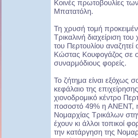
Κοινές πρωτοβουλίες τω
Μπατατόλη.
Τη χρυσή τομή προκειμέν
Τρικαλινή διαχείριση του
του Περτουλίου αναζητεί
Κώστας Κουφογάζος σε σ
συναρμόδιους φορείς.
Το ζήτημα είναι εξόχως σ
κεφάλαιο της επιχείρησης 
χιονοδρομικό κέντρο Περτ
ποσοστό 49% η ΑΝΕΝΤ, η
Νομαρχίας Τρικάλων στην
έχουν κι άλλοι τοπικοί φ
την κατάργηση της Νομα