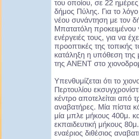
του οποίου, σε 22 ημέρες
δήμος Πύλης. Για το λόγο
νέου συνάντηση με τον 
Μπατατόλη προκειμένου ν
ενέργειές τους, για να έχει
προοπτικές της τοπικής τ
κατάληξη η υπόθεση της 
της ΑΝΕΝΤ στο χιονοδρομ
Υπενθυμίζεται ότι το χιο
Περτουλίου εκσυγχρονίστ
κέντρο αποτελείται από τρ
αναβατήρες. Μία πίστα κό
μία μπλε μήκους 400μ. κα
εκπαιδευτική μήκους 80μ
εναέριος διθέσιος αναβα