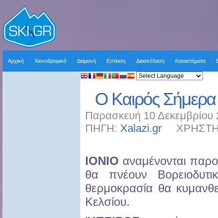
Αρχική
Χιονοδρομικά
Διαμονή
Εστίαση
Διασκέδαση
Καταστήματα
Ο Καιρός Σήμερα
Παρασκευή 10 Δεκεμβρίου 
ΠΗΓΗ:
Xalazi.gr
ΧΡΗΣΤΗΣ:
ΙΟΝΙΟ
αναμένονται παρο
θα πνέουν Βορειοδυτ
θερμοκρασία θα κυμανθ
Κελσίου.