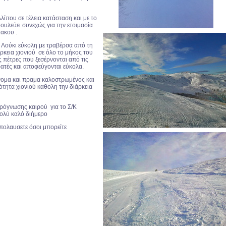
λίπου σε τέλεια κατάσταση και με το
ουλεύει συνεχώς για την ετοιμασία
ακου .
Λούκι εύκολη με τραβέρσα από τη
ρκεια χιονιού σε όλο το μήκος του
ς πέτρες που ξεσέρνονται από τις
ρατές και αποφεύγονται εύκολα.
ομα και πραμα καλοστρωμένος και
ιότητα χιονιού καθολη την διάρκεια
ρόγνωσης καιρού για το Σ/Κ
πολύ καλό διήμερο
απολαυσετε όσοι μπορείτε