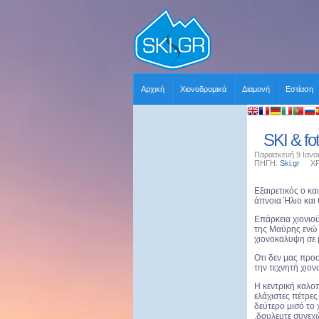
Αρχική
Χιονοδρομικά
Διαμονή
Εστίαση
SKI & fo
Παρασκευή 9 Ιανου
ΠΗΓΗ:
Ski.gr
ΧΡΗΣ
Εξαιρετικός ο κ
άπνοια Ήλιο και
Επάρκεια χιονιο
της Μαύρης ενώ τ
χιονοκαλυψη σε 
Οτι δεν μας πρ
την τεχνητή χιον
Η κεντρική καλο
ελάχιστες πέτρε
δεύτερο μισό το
,δουλευτε συνεχ