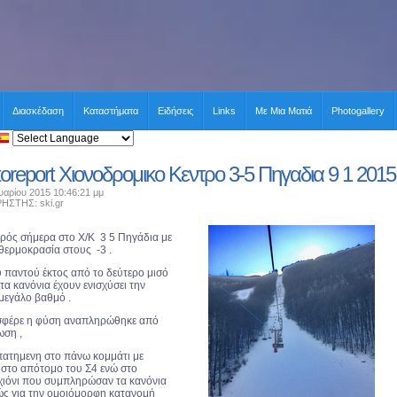
Διασκέδαση
Καταστήματα
Ειδήσεις
Links
Με Μια Ματιά
Photogallery
toreport Xιονοδρομικο Kεντρο 3-5 Πηγαδια 9 1 2015
αρίου 2015 10:46:21 μμ
ΤΗΣ: ski.gr
αιρός σήμερα στο Χ/Κ 3 5 Πηγάδια με
 θερμοκρασία στους -3 .
ύ παντού έκτος από το δεύτερο μισό
α κανόνια έχουν ενισχύσει την
μεγάλο βαθμό .
οσφέρε η φύση αναπληρώθηκε από
ωση ,
πατημενη στο πάνω κομμάτι με
ς στο απότομο του Σ4 ενώ στο
 χιόνι που συμπληρώσαν τα κανόνια
ώς για την ομοιόμορφη κατανομή