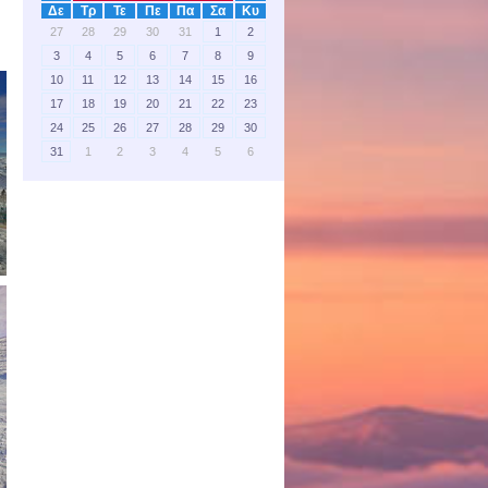
Δε
Τρ
Τε
Πε
Πα
Σα
Κυ
27
28
29
30
31
1
2
3
4
5
6
7
8
9
10
11
12
13
14
15
16
17
18
19
20
21
22
23
24
25
26
27
28
29
30
31
1
2
3
4
5
6