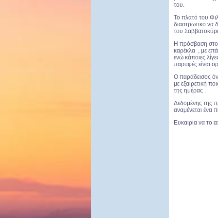
του.
Το πλατό του Φιλ
διαστρωτικο να δ
του Σαββατοκύρι
Η πρόσβαση στο 
καρέκλα , με επά
ενώ κάποιες λίγε
παρυφές είναι ο
Ο παράδεισος όν
με εξαιρετική πο
της ημέρας .
Δεδομένης της π
αναμένεται ένα 
Ευκαιρία να το 