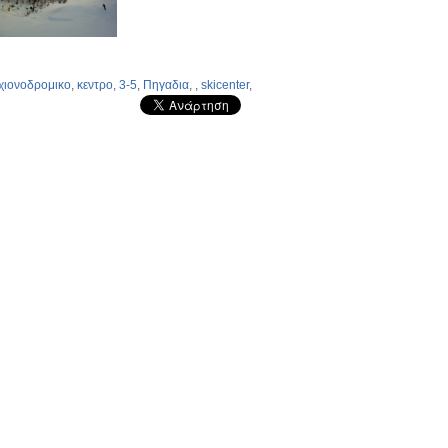
χιονοδρομικο
,
κεντρο
,
3-5
,
Πηγαδια
,
,
skicenter
,