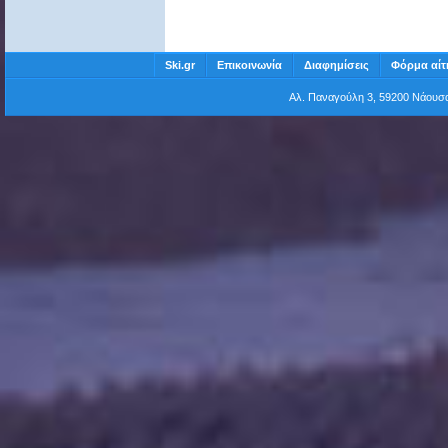
Ski.gr
Επικοινωνία
Διαφημίσεις
Φόρμα αίτ
Αλ. Παναγούλη 3, 59200 Νάου