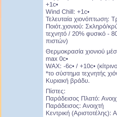
+1c•
Wind Chill: +1c•
Τελευταία χιονόπτωση: Τρ
Ποιότ.χιονιού: Σκληρό/κ
τεχνητό / 20% φυσικό - 
πιστών)
Θερμοκρασία χιονιού μέση
max 0c•
WAX: -6c• / +10c• (κίτρι
*το σύστημα τεχνητής χι
Κυριακή βράδυ.
Πίστες:
Παράδεισος Πλατό: Ανοιχ
Παράδεισος: Ανοιχτή
Κεντρική (Αριστοτέλης): Α