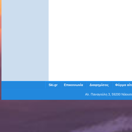
Ski.gr
Επικοινωνία
Διαφημίσεις
Φόρμα αίτ
Αλ. Παναγούλη 3, 59200 Νάου