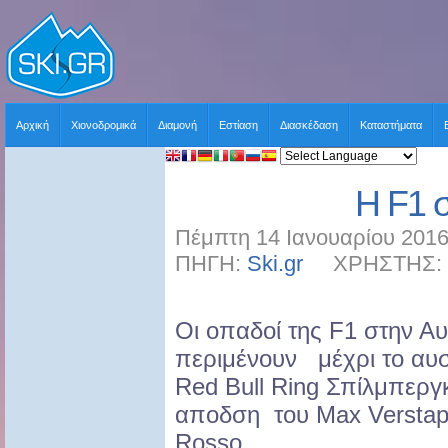
Αρχική
Χιονοδρομικά
Διαμονή
Εστίαση
Διασκέδαση
Καταστήματα
Η F1 
Πέμπτη 14 Ιανουαρίου 2016
ΠΗΓΗ:
Ski.gr
ΧΡΗΣΤΗΣ: sk
Οι οπαδοί της F1 στην Αυ
περιμένουν μέχρι το αυσ
Red Bull Ring Σπίλμπεργκ
αποδση του Max Verstapp
Rosso .