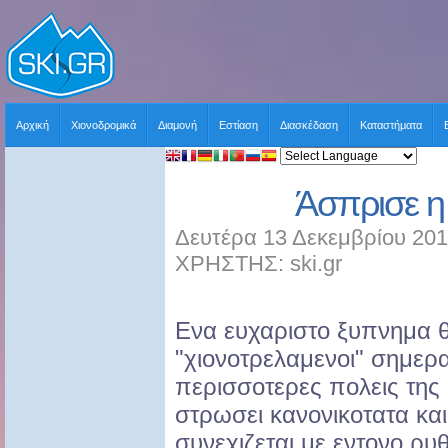
Αρχική
Χιονοδρομικά
Διαμονή
Εστίαση
Διασκέδαση
Καταστήματα
Άσπρισε η
Δευτέρα 13 Δεκεμβρίου 201
ΧΡΗΣΤΗΣ: ski.gr
Ενα ευχαριστο ξυπνημα θ
"χιονοτρελαμενοι" σημερα
περισσοτερες πολεις της 
στρωσει κανονικοτατα κα
συνεχιζεται με εντονο ρυ