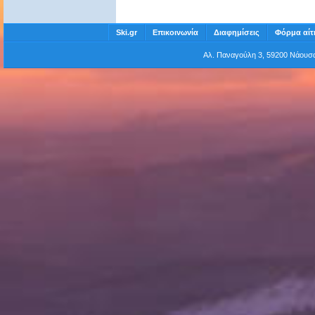
Ski.gr
Επικοινωνία
Διαφημίσεις
Φόρμα αίτ
Αλ. Παναγούλη 3, 59200 Νάου