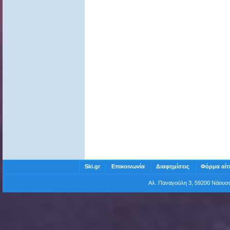
Ski.gr
Επικοινωνία
Διαφημίσεις
Φόρμα αίτ
Αλ. Παναγούλη 3, 59200 Νάου