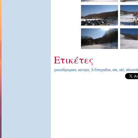
Ετικέτες
χιονοδρομικο
,
κεντρο
,
3-5πηγαδια
,
σκι
,
ski
,
skicent