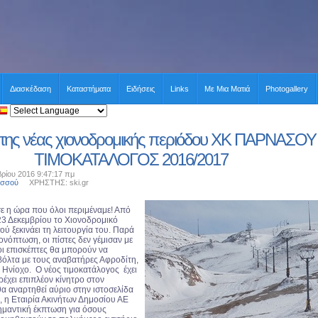
Διασκέδαση
Καταστήματα
Ειδήσεις
Links
Με Μια Ματιά
Photogallery
της νέας χιονοδρομικής περιόδου ΧΚ ΠΑΡΝΑΣΟΥ
ΤΙΜΟΚΑΤΑΛΟΓΟΣ 2016/2017
ρίου 2016 9:47:17 πμ
ασσού
ΧΡΗΣΤΗΣ: ski.gr
ε η ώρα που όλοι περιμέναμε! Από
3 Δεκεμβρίου το Χιονοδρομικό
ύ ξεκινάει τη λειτουργία του. Παρά
νόπτωση, οι πίστες δεν γέμισαν με
λοι επισκέπτες θα μπορούν να
όλτα με τους αναβατήρες Αφροδίτη,
 Ηνίοχο. Ο νέος τιμοκατάλογος έχει
έχει επιπλέον κίνητρο στον
θα αναρτηθεί αύριο στην ιστοσελίδα
 η Εταιρία Ακινήτων Δημοσίου ΑΕ
ημαντική έκπτωση για όσους