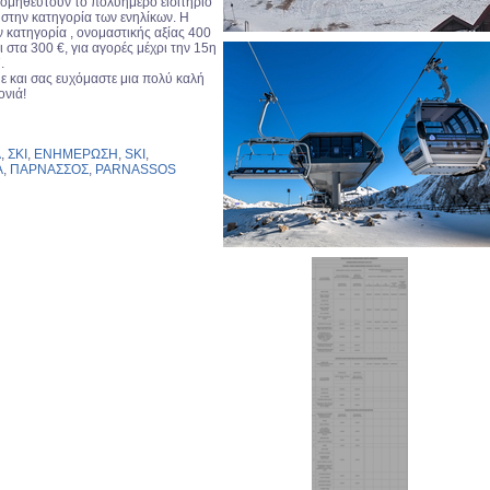
ομηθευτούν το πολυήμερο εισιτήριο
στην κατηγορία των ενηλίκων. Η
ην κατηγορία , ονομαστικής αξίας 400
 στα 300 €, για αγορές μέχρι την 15η
.
 και σας ευχόμαστε μια πολύ καλή
ονιά!
Α
,
ΣΚΙ
,
ΕΝΗΜΕΡΩΣΗ
,
SKI
,
A
,
ΠΑΡΝΑΣΣΟΣ
,
PARNASSOS