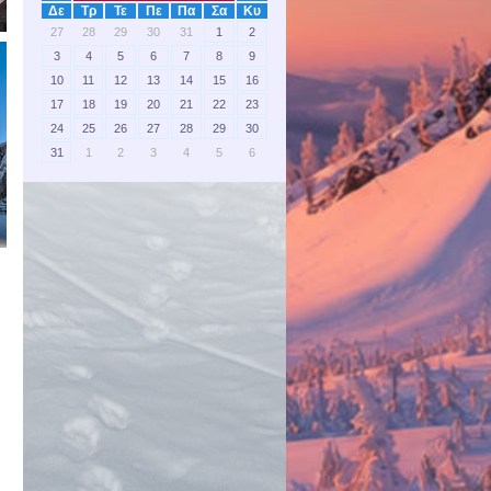
Δε
Τρ
Τε
Πε
Πα
Σα
Κυ
27
28
29
30
31
1
2
3
4
5
6
7
8
9
10
11
12
13
14
15
16
17
18
19
20
21
22
23
24
25
26
27
28
29
30
31
1
2
3
4
5
6