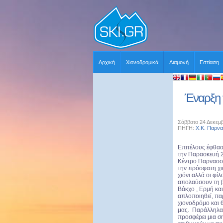
Αρχική
Χιονοδρομικά
Διαμονή
Εστίαση
Έναρξη 
Σάββατο 24 Δεκεμβ
ΠΗΓΗ:
Χ.Κ. Παρν
Επιτέλους έφθασ
την Παρασκευή 2
Κέντρο Παρνασσο
την πρόσφατη χιο
χιόνι αλλά οι φί
απολαύσουν τη β
Βάκχο , Ερμή και
απλοποιηθεί, παρ
χιονοδρόμο και 
μας. Παράλληλα,
προσφέρει μια σ