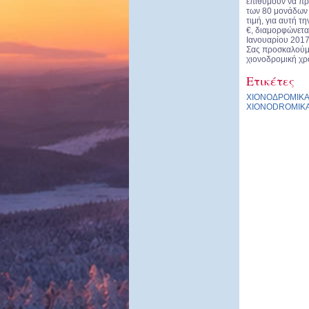
επιθυμούν να πρ
των 80 μονάδων 
τιμή, για αυτή τ
€, διαμορφώνεται
Ιανουαρίου 2017
Σας προσκαλούμε
χιονοδρομική χρ
Ετικέτες
ΧΙΟΝΟΔΡΟΜΙΚ
XIONODROMIK