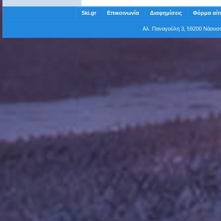
Ski.gr
Επικοινωνία
Διαφημίσεις
Φόρμα αίτ
Αλ. Παναγούλη 3, 59200 Νάου