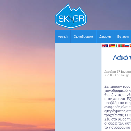
Αρχική
Χιονοδρομικά
Διαμονή
Εστίαση
Λαϊκό 
Δευτέρα 17 Ιανουα
ΧΡΗΣΤΗΣ: ski.gr
Ξεπέρασαν τους 
χιονοδρομικού κ
θυμίζοντας συν
στον χειμώνα. Ε
προβλήματα στην
αναφοράς είναι 
εμφράγματος από
τροχαία στις 11
Σέλι στο ύψος τη
οι ουρές των αυ
το χιονοδρομικό 