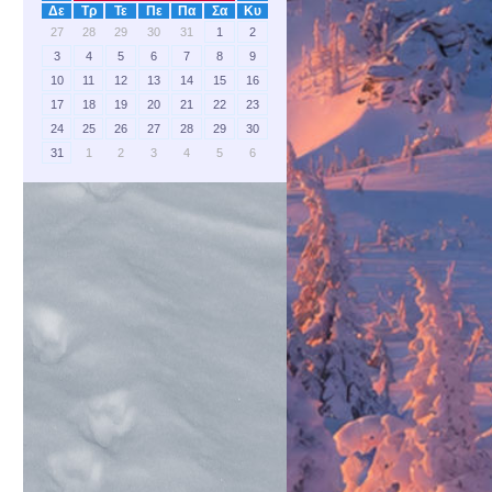
Δε
Τρ
Τε
Πε
Πα
Σα
Κυ
27
28
29
30
31
1
2
3
4
5
6
7
8
9
10
11
12
13
14
15
16
17
18
19
20
21
22
23
24
25
26
27
28
29
30
31
1
2
3
4
5
6