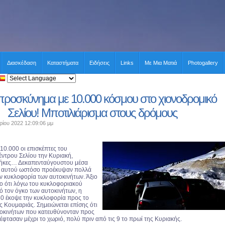
Διασκέδαση
Καταστήματα
Ειδήσεις
Links
Με Μια Ματιά
Photogallery
προσκύνημα με 10.000 κόσμου στο χιονοδρομικό
Σελίου! Μποτιλιάρισμα στους δρόμους
ρίου 2022 12:09:06 μμ
10.000 οι επισκέπτες του
έντρου Σελίου την Κυριακή,
θήκες… Δεκαπενταύγουστου μέσα
ξ αυτού ωστόσο προέκυψαν πολλά
 κυκλοφορία των αυτοκινήτων. Άξιο
το ότι λόγω του κυκλοφοριακού
 τον όγκο των αυτοκινήτων, η
.30 έκοψε την κυκλοφορία προς το
ς Κουμαριάς. Σημειώνεται επίσης ότι
τοκινήτων που κατευθύνονταν προς
έφτασαν μέχρι το χωριό, πολύ πριν από τις 9 το πρωί της Κυριακής.