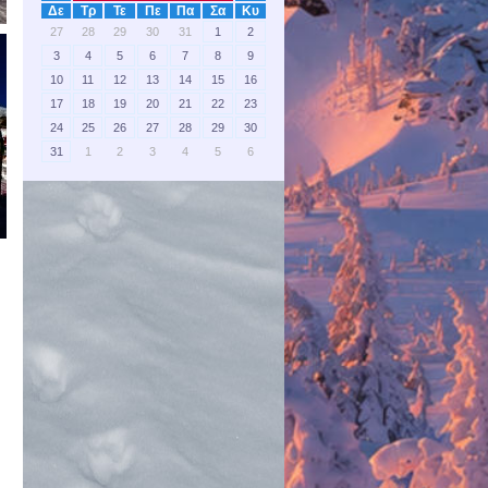
Δε
Τρ
Τε
Πε
Πα
Σα
Κυ
27
28
29
30
31
1
2
3
4
5
6
7
8
9
10
11
12
13
14
15
16
17
18
19
20
21
22
23
24
25
26
27
28
29
30
31
1
2
3
4
5
6