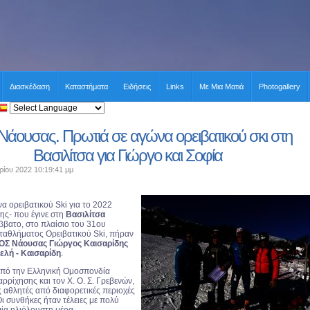
Διασκέδαση
Καταστήματα
Ειδήσεις
Links
Με Μια Ματιά
Photogallery
άουσας. Πρωτιά σε αγώνα ορειβατικού σκι στη
Βασιλίτσα για Γιώργο και Σοφία
ρίου 2022 10:19:41 μμ
α ορειβατικού Ski για το 2022
ης- που έγινε στη
Βασιλίτσα
ββατο, στο πλαίσιο του 31ου
αθλήματος Ορειβατικού Ski, πήραν
ΟΣ Νάουσας Γιώργος Καισαρίδης
ελή - Καισαρίδη
.
από την Ελληνική Ομοσπονδία
ρρίχησης και τον Χ. Ο. Σ. Γρεβενών,
 αθλητές από διαφορετικές περιοχές
ι συνθήκες ήταν τέλειες με πολύ