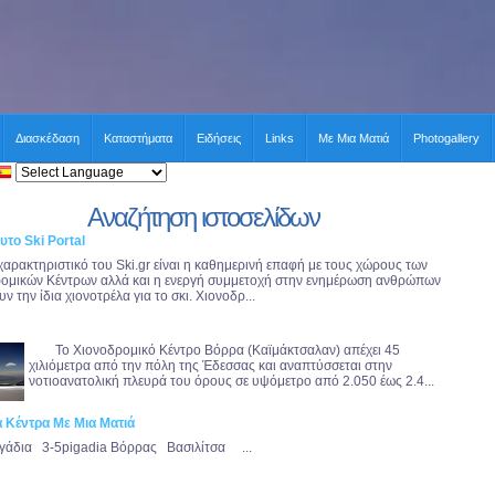
Διασκέδαση
Καταστήματα
Ειδήσεις
Links
Με Μια Ματιά
Photogallery
Αναζήτηση ιστοσελίδων
υτο Ski Portal
χαρακτηριστικό του Ski.gr είναι η καθημερινή επαφή με τους χώρους των
ομικών Κέντρων αλλά και η ενεργή συμμετοχή στην ενημέρωση ανθρώπων
ν την ίδια χιονοτρέλα για το σκι. Χιονοδρ...
Το Χιονοδρομικό Κέντρο Βόρρα (Καϊμάκτσαλαν) απέχει 45
χιλιόμετρα από την πόλη της Έδεσσας και αναπτύσσεται στην
νοτιοανατολική πλευρά του όρους σε υψόμετρο από 2.050 έως 2.4...
ά Κέντρα Με Μια Ματιά
γάδια 3-5pigadia Βόρρας Βασιλίτσα ...