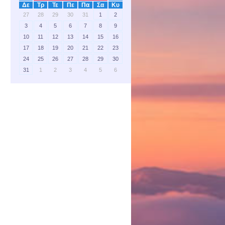
Δε
Τρ
Τε
Πε
Πα
Σα
Κυ
27
28
29
30
31
1
2
3
4
5
6
7
8
9
10
11
12
13
14
15
16
17
18
19
20
21
22
23
24
25
26
27
28
29
30
31
1
2
3
4
5
6