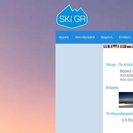
Αρχική
Χιονοδρομικά
Διαμονή
Εστίαση
Ski.gr - Το Απόλ
Βασικό 
Χιονοδρ
που έχου
Βόρρας
Τα Χιονοδρομικ
3-5 Πη