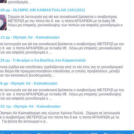
χιονοδρομία...
0:00 μμ - OLYMPIC AIR KAIMAKTSALAN 13/01/2011
Σήμερα σε λειτουργία για ski και snowboard βρίσκεται ο αναβατήρας
ΜΕΤΕΡΙΖΙ με την πίστα Νο 8 και η πίστα ΑΡΧΑΡΙΩΝ με τα baby lift.
Λόγω μη επαρκής χιονοκάλυψης των πιστών για ασφαλή χιονοδρομία ο
...
:13 μμ - Olympic Air - Kaimaktsalan
σε λειτουργία για ski και snowboard βρίσκεται ο αναβατήρας ΜΕΤΕΡΙΖΙ με την
ο 8 και η πίστα ΑΡΧΑΡΙΩΝ με τα baby lift. Λόγω μη επαρκής χιονοκάλυψης
τών για ασφαλή χιονοδρομία ο ...
:29 μμ - Τι θα φέρει ο Αη-Βασίλης στο Καιμακτσαλάν
νοα σχέδια και επενδύσεις σχεδιάζονται από το νέο έτος για το χιονοδρομικό
του Βόρα Θα πραγματοποιηθούν επενδύσεις οι οποίες προβλέπουν, μεταξύ
και την κατασκευή ξενοδοχειακής...
36 μμ - Olympic Air - Kaimaktsalan
σε λειτουργία για ski και snowboard βρίσκεται ο αναβατήρας ΜΕΤΕΡΙΖΙ με την
ο 8 και η πίστα ΑΡΧΑΡΙΩΝ με τα baby lift. Λόγω μη επαρκής χιονοκάλυψης
τών για ασφαλή χιονοδρομία ο ...
:51 πμ - Olympic Air - Kaimaktsalan
 Olympic Air Kaimaktsalan σας εύχεται Χρόνια Πολλά. Σήμερα σε λειτουργία
αι ο αναβατήρας ΜΕΤΕΡΙΖΙ με την πίστα Νο 8 και η πίστα ΑΡΧΑΡΙΩΝ με τα
t. Για βόλτα θα λειτουργεί ο α...