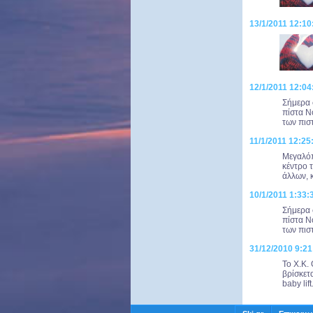
13/1/2011 12:1
12/1/2011 12:04
Σήμερα 
πίστα Ν
των πισ
11/1/2011 12:25
Μεγαλόπ
κέντρο 
άλλων, 
10/1/2011 1:33:
Σήμερα 
πίστα Ν
των πισ
31/12/2010 9:21
Το Χ.Κ.
βρίσκετ
baby lif