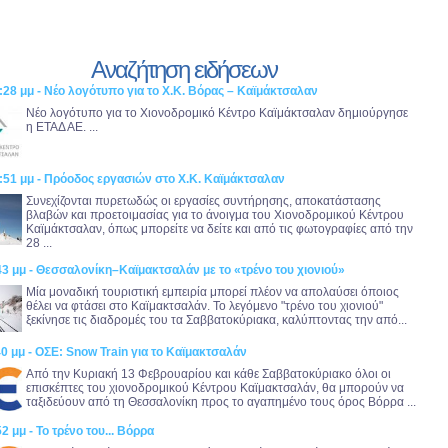
Αναζήτηση ειδήσεων
:28 μμ - Νέο λογότυπο για το Χ.Κ. Βόρας – Καϊμάκτσαλαν
Νέο λογότυπο για το Χιονοδρομικό Κέντρο Καϊμάκτσαλαν δημιούργησε
η ΕΤΑΔ ΑΕ. ...
:51 μμ - Πρόοδος εργασιών στο Χ.Κ. Καϊμάκτσαλαν
Συνεχίζονται πυρετωδώς οι εργασίες συντήρησης, αποκατάστασης
βλαβών και προετοιμασίας για το άνοιγμα του Χιονοδρομικού Κέντρου
Καϊμάκτσαλαν, όπως μπορείτε να δείτε και από τις φωτογραφίες από την
28 ...
43 μμ - Θεσσαλονίκη–Καϊμακτσαλάν με το «τρένο του χιονιού»
Μία μοναδική τουριστική εμπειρία μπορεί πλέον να απολαύσει όποιος
θέλει να φτάσει στο Καϊμακτσαλάν. Το λεγόμενο "τρένο του χιονιού"
ξεκίνησε τις διαδρομές του τα Σαββατοκύριακα, καλύπτοντας την από...
40 μμ - ΟΣΕ: Snow Train για το Καϊμακτσαλάν
Από την Κυριακή 13 Φεβρουαρίου και κάθε Σαββατοκύριακο όλοι οι
επισκέπτες του χιονοδρομικού Κέντρου Καϊμακτσαλάν, θα μπορούν να
ταξιδεύουν από τη Θεσσαλονίκη προς το αγαπημένο τους όρος Βόρρα ...
2 μμ - Το τρένο του... Βόρρα