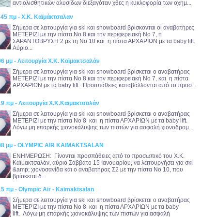
αντιολισθητικών αλυσίδων διεξαγόταν χθες η κυκλοφορία των οχημ...
:45 πμ - Χ.Κ. Καϊμάκτσαλαν
Σήμερα σε λειτουργία για ski και snowboard βρίσκονται οι αναβατήρες
ΜΕΤΕΡΙΖΙ με την πίστα Νο 8 και την περιφερειακή Νο 7, η
ΣΑΡΑΝΤΟΒΡΥΣΗ 2 με τη Νο 10 και η πίστα ΑΡΧΑΡΙΩΝ με τα baby lift.
Αύριο...
06 μμ - Λειτουργία Χ.Κ. Καϊμακτσαλάν
Σήμερα σε λειτουργία για ski και snowboard βρίσκεται ο αναβατήρας
ΜΕΤΕΡΙΖΙ με την πίστα Νο 8 και την περιφερειακή Νο 7, και η πίστα
ΑΡΧΑΡΙΩΝ με τα baby lift. Προσπάθειες καταβάλλονται από το προσ...
19 πμ - Λειτουργία Χ.Κ.Καϊμακτσαλάν
Σήμερα σε λειτουργία για ski και snowboard βρίσκεται ο αναβατήρας
ΜΕΤΕΡΙΖΙ με την πίστα Νο 8 και η πίστα ΑΡΧΑΡΙΩΝ με τα baby lift.
Λόγω μη επαρκής χιονοκάλυψης των πιστών για ασφαλή χιονοδρομ...
:08 μμ - OLYMPIC AIR KAIMAKTSALAN
ΕΝΗΜΕΡΩΣΗ: Γίνονται προσπάθειες από το προσωπικό του Χ.Κ.
Καϊμακτσαλάν, αύριο Σάββατο 15 Ιανουαρίου, να λειτουργήσει για σκι
&amp; χιονοσανίδα και ο αναβατήρας Σ2 με την πίστα Νο 10, που
βρίσκεται δ...
15 πμ - Olympic Air - Kaimaktsalan
Σήμερα σε λειτουργία για ski και snowboard βρίσκεται ο αναβατήρας
ΜΕΤΕΡΙΖΙ με την πίστα Νο 8 και η πίστα ΑΡΧΑΡΙΩΝ με τα baby
lift. Λόγω μη επαρκής χιονοκάλυψης των πιστών για ασφαλή