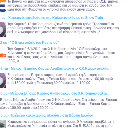
Τα βουνά και μάλιστα τα... χιονισμένα αποφάσισε να πάρει ο ΟΣΕ, μήπως
καταφέρει να προσελκύσει επιβάτες και να αυξήσει τα έσοδά του. Την
ώρα που στη Φλώρινα οι κάτοικοι που έχουν μείνει χωρίς ...
5 μμ - Χειμερινές αποδράσεις στο Καϊμακτσαλάν με το Snow Train
Την Κυριακή 13 Φεβρουαρίου ξεκινά το θεματικό τρένο "Τραινοσκί" το
οποίο θα μεταφέρει επιβάτες στη γραμμή Θεσσαλονική - Άρνισσα και από
εκεί με λεωφορείο στο χιονοδρομικό κέντρο Καϊμακτσαλάν , δ...
02 μμ - "Ο Επικεφαλής του Κυνηγιού"
Την Κυριακή 6/1/2011 στο Χ.Κ.Καϊμακτσαλάν " Ο Επικεφαλής του
Κυνηγιού" ή το γνωστό σε όλους μας Jagermeister διοργανώνει πάρτυ
και καλεί όλους εσάς να απολαύσετε, το αυστηρά παγωμένο στους
-20C, υ...
:39 πμ - Μείωση Ετήσιας Κάρτας Αναβατήρων στο Χ.Κ.Καϊμακτσαλάν.
Στη μείωση της Ετήσιας κάρτας των Lift προέβει η Διοίκηση του
Χ.Κ.Καϊμακτσαλάν. Έτσι, η Ετήσια Κάρτα κοστίζει πλέον 100,00 ευρώ
από 150,00, ενώ η Εκπτωτική 80,00 ευρώ από 120,00. ...
:06 μμ - Μείωση Ετήσιας Κάρτας Αναβατήρων στο Χ.Κ.Καϊμακτσαλάν.
Ετήσιας Κάρτας Αναβατήρων στο Χ.Κ.Καϊμακτσαλάν. Στη μείωση της Ετήσιας
των Lift προέβει η Διοίκηση του Χ.Κ.Καϊμακτσαλάν. Έτσι, η Ετήσια Κάρτα
 πλέον 100,00 ευρώ από 150,00, ...
35 μμ - Τριήμερο κακοκαιρίας, αλυσίδες στη Βόρεια Ελλάδα
Χειμωνιάτικο τριήμερο, με χιόνια και ανέμους 9 Μποφόρ, προβλέπει η
Μετεωρολογική Υπηρεσία σε όλη τη χώρα. Στη Β. Ελλάδα, με τη χρήση