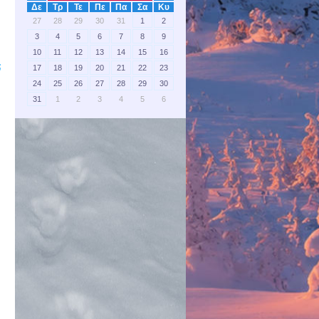
Δε
Τρ
Τε
Πε
Πα
Σα
Κυ
27
28
29
30
31
1
2
3
4
5
6
7
8
9
10
11
12
13
14
15
16
;
17
18
19
20
21
22
23
24
25
26
27
28
29
30
31
1
2
3
4
5
6