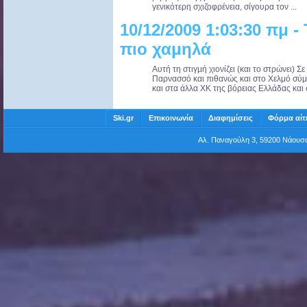
γενικότερη σχιζοφρένεια, σίγουρα τον ...
10/12/2009 1:03:30 πμ -
πιο χαμηλά
Αυτή τη στιγμή χιονίζει (και το στρώνει) Σ
Παρνασσό και πιθανώς και στο Χελμό σύμφ
και στα άλλα ΧΚ της βόρειας Ελλάδας και σ
Ski.gr
Επικοινωνία
Διαφημίσεις
Φόρμα αίτ
Αλ. Παναγούλη 3, 59200 Νάου