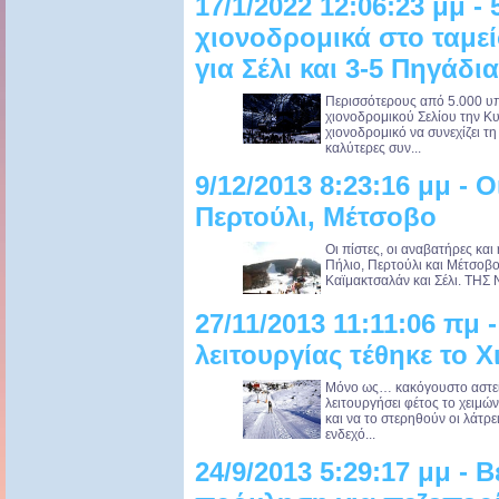
17/1/2022 12:06:23 μμ - 
χιονοδρομικά στο ταμε
για Σέλι και 3-5 Πηγάδια
Περισσότερους από 5.000 υπο
χιονοδρομικού Σελίου την Κυ
χιονοδρομικό να συνεχίζει τ
καλύτερες συν...
9/12/2013 8:23:16 μμ - Ο
Περτούλι, Μέτσοβο
Οι πίστες, οι αναβατήρες και
Πήλιο, Περτούλι και Μέτσοβο.
Καϊμακτσαλάν και Σέλι. ΤΗ
27/11/2013 11:11:06 πμ 
λειτουργίας τέθηκε το 
Μόνο ως… κακόγουστο αστείο
λειτουργήσει φέτος το χειμώ
και να το στερηθούν οι λάτρε
ενδεχό...
24/9/2013 5:29:17 μμ - 