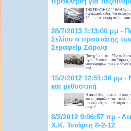
πρόκληση για πεζοπορ
ΤΗΣ ΓΙΟΥΛΗΣ ΑΓΓΕΛΗ Αγριοτρ
αγριολούλουδα, ένα πολύχρωμ
δάση από μαύρη πεύκη, κασταν
28/7/2013 1:13:00 μμ - 
Σελίου ο προστάτης τω
Σεραφείμ Σάρωφ
Πανηγύρισε στο Εθνικό Χιονο
Αγίου Σεραφείμ του Σάρωφ, ο
χιονοδρόμων του Συλλόγου 
σεβ...
15/2/2012 12:51:38 μμ 
και μεθυστική
Η ματιά θαμπώνει από τους 
και τα χαϊμαλιά στις στολές 
προσωπείο, τα παλικάρια τη
μαγεμέ...
8/2/2012 9:06:57 πμ - Λ
Χ.Κ. Τετάρτη 8-2-12