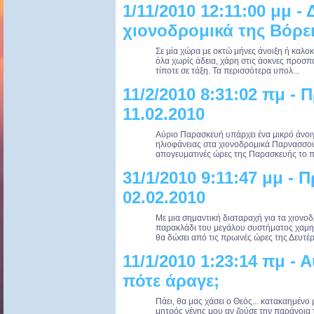
1/11/2010 12:11:00 μμ -
χιονοδρομικά της Βόρε
Σε μία χώρα με οκτώ μήνες άνοιξη ή καλοκ
όλα χωρίς άδεια, χάρη στις άοκνες προσπ
τίποτε σε τάξη. Τα περισσότερα υπολ...
11/2/2010 8:31:02 πμ -
11.02.2010
Αύριο Παρασκευή υπάρχει ένα μικρό άνοιγ
ηλιοφάνειας στα χιονοδρομικά Παρνασσού,
απογευματινές ώρες της Παρασκευής το π
31/1/2010 9:11:47 μμ -
02.02.2010
Με μια σημαντική διαταραχή για τα χιονο
παρακλάδι του μεγάλου συστήματος χαμη
θα δώσει από τις πρωινές ώρες της Δευτέρ
11/1/2010 1:23:14 πμ -
πότε άραγε;
Πάει, θα μας χάσει ο Θεός... κατακαημένο 
μητρός νένης μου αν ζούσε την παράνοια τ