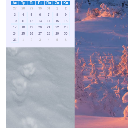
Δε
Τρ
Τε
Πε
Πα
Σα
Κυ
27
28
29
30
31
1
2
3
4
5
6
7
8
9
10
11
12
13
14
15
16
17
18
19
20
21
22
23
24
25
26
27
28
29
30
31
1
2
3
4
5
6