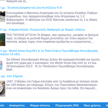
διάκριση και ας...
2 μμ - Τα αποτελέσματα του 2ου Κυπέλλου Π-Κ
Εντυπωσίασε η Μάντσιου Αναστασία στο 2ο κύπελλο Ελλάδος Παίδων -
Κορασίδων, που πραγματοποιήθηκε στην Φτερόλακα τις 1-2
Φεβρουαρίου. Η αθλήτρια του ΕΟΣ Νάουσας κατάκτησε τις 1 ες θέσεις
στα αγωνίσμα...
47 μμ - Καϊμακτσαλάν: Ευεργετικές διαδρομές με θερμές στάσεις
ΤΗΣ ΓΙΟΥΛΗΣ ΑΓΓΕΛΗ Το έδαφος, σαν νερόμυλος, ρουφάει τα βρόχινα
νερά, τα οδηγεί σε μυστικά θερμά μονοπάτια, απ' όπου εκρέουν πιο
πλούσια, αιώνες τώρα, στην επιφάνεια αχνίζοντας κι ευεργετώντας....
:21 μμ - World Snow Day20/1 & 1o Πανελλήνιο Πρωτάθλημα Χιονοδρομίας
ιτητών 14-18/1
Στο Εθνικό Χιονοδρομικό Κέντρο Σελίου θα πραγματοποιηθεί για πρώτη
φορά στη χώρα μας ο εορτασμός του World Snow Day από τις 14 έως
18 Ιανουαρίου 2013 . To 1o Πανελλήνιο Πρωτάθλημα Χιονοδρομίας
Μαθ...
2 μμ - Σαν Σήμερα
1497. Ο Βάσκο ντα Γκάμα αποπλέει από τη Λισαβόνα με τέσσερα πλοία
και 169 άνδρες για πλήρωμα. Στόχος του Πορτογάλου θαλασσοπόρου
είναι να ανακαλύψει τον θαλάσσιο δρόμο προς την Ινδία. Στο Ακρωτή...
νία
Διαφημίσεις
Φόρμα αίτησης
Πληροφορίες RSS
Όροι χρήσης
Α