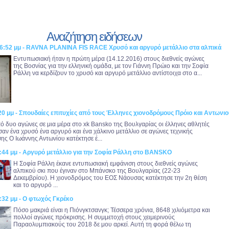
Αναζήτηση ειδήσεων
56:52 μμ - RAVNA PLANINA FIS RACE Χρυσό και αργυρό μετάλλιο στα αλπικά
Εντυπωσιακή ήταν η πρώτη μέρα (14.12.2016) στους διεθνείς αγώνες
της Βοσνίας για την ελληνική ομάδα, με τον Γιάννη Πρώιο και την Σοφία
Ράλλη να κερδίζουν το χρυσό και αργυρό μετάλλιο αντίστοιχα στο α...
20 μμ - Σπουδαίες επιτυχίες από τους Έλληνες χιονοδρόμους Πρόιο και Αντωνι
ό δυο αγώνες σε μια μέρα στο xk Βansko της Βουλγαρίας οι έλληνες αθλητές
σαν ένα χρυσό ένα αργυρό και ένα χάλκινο μετάλλιο σε αγώνες τεχνικής
ης Ο Ιωάννης Αντωνίου κατέκτησε έ...
8:44 μμ - Αργυρό μετάλλιο για την Σοφία Ράλλη στο BANSKO
Η Σοφία Ράλλη έκανε εντυπωσιακή εμφάνιση στους διεθνείς αγώνες
αλπικού σκι που έγιναν στο Μπάνσκο της Βουλγαρίας (22-23
Δεκεμβρίου). Η χιονοδρόμος του ΕΟΣ Νάουσας κατέκτησε την 2η θέση
και το αργυρό ...
:32 μμ - Ο φτωχός Γκρέκο
Πόσο μακριά είναι η Πιόνγκτσανγκ; Τέσσερα χρόνια, 8648 χιλιόμετρα και
πολλοί αγώνες πρόκρισης. Η συμμετοχή στους χειμερινούς
Παραολυμπιακούς του 2018 δε μου αρκεί. Αυτή τη φορά θέλω τη