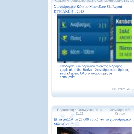
Κυριακή 4 Ιανουαρίου 2015 07:38
Χιονοδρομικά Κέντρ
Χιονοδρομικό Κέντρο Μαινάλου Ski Report
ΚΥΡΙΑΚΗ 4 1 2015
Καρδαράς-Χιονοδρομικό ανοιχτός ο δρόμος
χωρίς αλυσίδες Βυτίνα - Χιονοδρομικό ο δρόμος
είναι κλειστός Όλοι οι αναβατήρες σε
λειτουργία! ...
ΧΡΗΣΤΗΣ:
ski.g
Παρασκευή 4 Οκτωβρίου 2013
Χιονοδρομικά
11:21
Κέντρα
Είναι πολλά τα 23.000 ευρώ για το χιονοδρομικό
Μαινάλου;;;