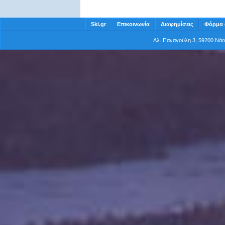
Ski.gr
Επικοινωνία
Διαφημίσεις
Φόρμα 
Αλ. Παναγούλη 3, 59200 Νά