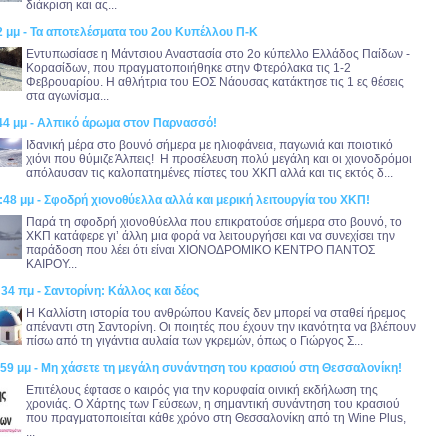
διάκριση και ας...
2 μμ - Τα αποτελέσματα του 2ου Κυπέλλου Π-Κ
Εντυπωσίασε η Μάντσιου Αναστασία στο 2ο κύπελλο Ελλάδος Παίδων -
Κορασίδων, που πραγματοποιήθηκε στην Φτερόλακα τις 1-2
Φεβρουαρίου. Η αθλήτρια του ΕΟΣ Νάουσας κατάκτησε τις 1 ες θέσεις
στα αγωνίσμα...
:44 μμ - Αλπικό άρωμα στον Παρνασσό!
Ιδανική μέρα στο βουνό σήμερα με ηλιοφάνεια, παγωνιά και ποιοτικό
χιόνι που θύμιζε Άλπεις! Η προσέλευση πολύ μεγάλη και οι χιονοδρόμοι
απόλαυσαν τις καλοπατημένες πίστες του ΧΚΠ αλλά και τις εκτός δ...
:48 μμ - Σφοδρή χιονοθύελλα αλλά και μερική λειτουργία του ΧΚΠ!
Παρά τη σφοδρή χιονοθύελλα που επικρατούσε σήμερα στο βουνό, το
ΧΚΠ κατάφερε γι’ άλλη μια φορά να λειτουργήσει και να συνεχίσει την
παράδοση που λέει ότι είναι ΧΙΟΝΟΔΡΟΜΙΚΟ ΚΕΝΤΡΟ ΠΑΝΤΟΣ
ΚΑΙΡΟΥ...
:34 πμ - Σαντορίνη: Κάλλος και δέος
Η Καλλίστη ιστορία του ανθρώπου Κανείς δεν μπορεί να σταθεί ήρεμος
απέναντι στη Σαντορίνη. Οι ποιητές που έχουν την ικανότητα να βλέπουν
πίσω από τη γιγάντια αυλαία των γκρεμών, όπως ο Γιώργος Σ...
:59 μμ - Μη χάσετε τη μεγάλη συνάντηση του κρασιού στη Θεσσαλονίκη!
Επιτέλους έφτασε ο καιρός για την κορυφαία οινική εκδήλωση της
χρονιάς. Ο Χάρτης των Γεύσεων, η σημαντική συνάντηση του κρασιού
που πραγματοποιείται κάθε χρόνο στη Θεσσαλονίκη από τη Wine Plus,
...