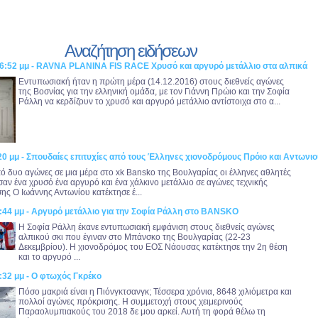
Αναζήτηση ειδήσεων
56:52 μμ - RAVNA PLANINA FIS RACE Χρυσό και αργυρό μετάλλιο στα αλπικά
Εντυπωσιακή ήταν η πρώτη μέρα (14.12.2016) στους διεθνείς αγώνες
της Βοσνίας για την ελληνική ομάδα, με τον Γιάννη Πρώιο και την Σοφία
Ράλλη να κερδίζουν το χρυσό και αργυρό μετάλλιο αντίστοιχα στο α...
20 μμ - Σπουδαίες επιτυχίες από τους Έλληνες χιονοδρόμους Πρόιο και Αντωνι
ό δυο αγώνες σε μια μέρα στο xk Βansko της Βουλγαρίας οι έλληνες αθλητές
σαν ένα χρυσό ένα αργυρό και ένα χάλκινο μετάλλιο σε αγώνες τεχνικής
ης Ο Ιωάννης Αντωνίου κατέκτησε έ...
8:44 μμ - Αργυρό μετάλλιο για την Σοφία Ράλλη στο BANSKO
Η Σοφία Ράλλη έκανε εντυπωσιακή εμφάνιση στους διεθνείς αγώνες
αλπικού σκι που έγιναν στο Μπάνσκο της Βουλγαρίας (22-23
Δεκεμβρίου). Η χιονοδρόμος του ΕΟΣ Νάουσας κατέκτησε την 2η θέση
και το αργυρό ...
:32 μμ - Ο φτωχός Γκρέκο
Πόσο μακριά είναι η Πιόνγκτσανγκ; Τέσσερα χρόνια, 8648 χιλιόμετρα και
πολλοί αγώνες πρόκρισης. Η συμμετοχή στους χειμερινούς
Παραολυμπιακούς του 2018 δε μου αρκεί. Αυτή τη φορά θέλω τη