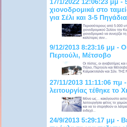
17/1/2022 12:06:23 μμ - 
χιονοδρομικά στο ταμε
για Σέλι και 3-5 Πηγάδια
Περισσότερους από 5.000 υπο
χιονοδρομικού Σελίου την Κυ
χιονοδρομικό να συνεχίζει τ
καλύτερες συν...
9/12/2013 8:23:16 μμ - Ο
Περτούλι, Μέτσοβο
Οι πίστες, οι αναβατήρες και
Πήλιο, Περτούλι και Μέτσοβο.
Καϊμακτσαλάν και Σέλι. ΤΗ
27/11/2013 11:11:06 πμ 
λειτουργίας τέθηκε το 
Μόνο ως… κακόγουστο αστείο
λειτουργήσει φέτος το χειμώ
και να το στερηθούν οι λάτρε
ενδεχό...
24/9/2013 5:29:17 μμ - 