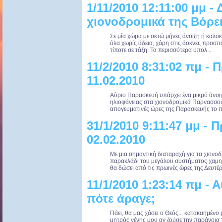
1/11/2010 12:11:00 μμ -
χιονοδρομικά της Βόρε
Σε μία χώρα με οκτώ μήνες άνοιξη ή καλοκ
όλα χωρίς άδεια, χάρη στις άοκνες προσπ
τίποτε σε τάξη. Τα περισσότερα υπολ...
11/2/2010 8:31:02 πμ -
11.02.2010
Αύριο Παρασκευή υπάρχει ένα μικρό άνοιγ
ηλιοφάνειας στα χιονοδρομικά Παρνασσού,
απογευματινές ώρες της Παρασκευής το π
31/1/2010 9:11:47 μμ -
02.02.2010
Με μια σημαντική διαταραχή για τα χιονο
παρακλάδι του μεγάλου συστήματος χαμη
θα δώσει από τις πρωινές ώρες της Δευτέρ
11/1/2010 1:23:14 πμ -
πότε άραγε;
Πάει, θα μας χάσει ο Θεός... κατακαημένο 
μητρός νένης μου αν ζούσε την παράνοια τ