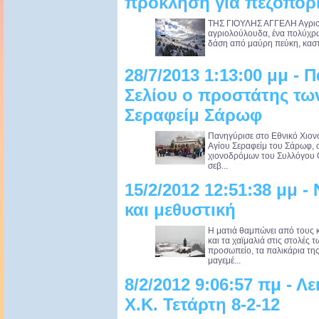
πρόκληση για πεζοπορ
ΤΗΣ ΓΙΟΥΛΗΣ ΑΓΓΕΛΗ Αγριοτρ
αγριολούλουδα, ένα πολύχρωμ
δάση από μαύρη πεύκη, κασταν
28/7/2013 1:13:00 μμ - 
Σελίου ο προστάτης τω
Σεραφείμ Σάρωφ
Πανηγύρισε στο Εθνικό Χιονο
Αγίου Σεραφείμ του Σάρωφ, ο
χιονοδρόμων του Συλλόγου 
σεβ...
15/2/2012 12:51:38 μμ 
και μεθυστική
Η ματιά θαμπώνει από τους 
και τα χαϊμαλιά στις στολές 
προσωπείο, τα παλικάρια τη
μαγεμέ...
8/2/2012 9:06:57 πμ - Λ
Χ.Κ. Τετάρτη 8-2-12