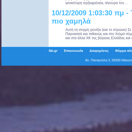
γενικότερη σχιζοφρένεια, σίγουρα τον ...
10/12/2009 1:03:30 πμ -
πιο χαμηλά
Αυτή τη στιγμή χιονίζει (και το στρώνει) Σ
Παρνασσό και πιθανώς και στο Χελμό σύμφ
και στα άλλα ΧΚ της βόρειας Ελλάδας και σ
Ski.gr
Επικοινωνία
Διαφημίσεις
Φόρμα αίτ
Αλ. Παναγούλη 3, 59200 Νάου