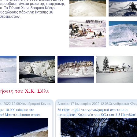
προσβαση γίνεται μεσω της επαρχιακής
υ. Το Εθνικό Χιονοδρομικό Κέντρο
τους χώρους πάρκινγκ έκτασης 36
στρεμμάτων.
ήσεις του Χ.Κ. Σέλι
ου 2022 12:09
Χιονοδρομικά Κέντρα
Δευτέρα 17 Ιανουαρίου 2022 12:06
Χιονοδρομικά Κέντ
με 10.000 κόσμου στο
56 εκατ. ευρώ για χιονοδρομικά στο ταμείο
ου! Μποτιλιάρισμα στους
ανάκαμψης. Καλά νέα για Σέλι και 3-5 Πηγάδια!