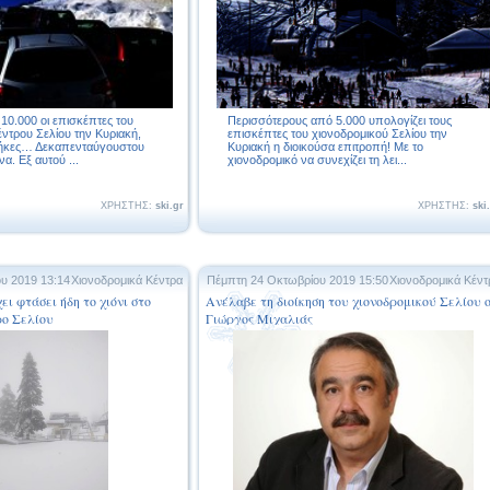
10.000 οι επισκέπτες του
Περισσότερους από 5.000 υπολογίζει τους
έντρου Σελίου την Κυριακή,
επισκέπτες του χιονοδρομικού Σελίου την
θήκες… Δεκαπενταύγουστου
Κυριακή η διοικούσα επιτροπή! Με το
α. Εξ αυτού ...
χιονοδρομικό να συνεχίζει τη λει...
ΧΡΗΣΤΗΣ:
ski.gr
ΧΡΗΣΤΗΣ:
ski
ου 2019 13:14
Χιονοδρομικά Κέντρα
Πέμπτη 24 Οκτωβρίου 2019 15:50
Χιονοδρομικά Κέντ
ει φτάσει ήδη το χιόνι στο
Ανέλαβε τη διοίκηση του χιονοδρομικού Σελίου 
ρο Σελίου
Γιώργος Μιχαλιάς