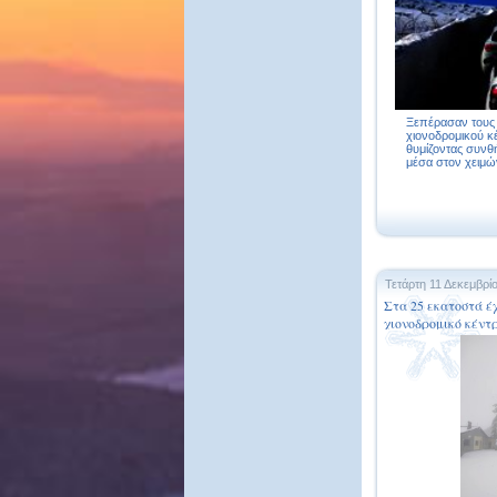
Ξεπέρασαν τους 
χιονοδρομικού κ
θυμίζοντας συν
μέσα στον χειμών
Τετάρτη 11 Δεκεμβρί
Στα 25 εκατοστά έχ
χιονοδρομικό κέντ