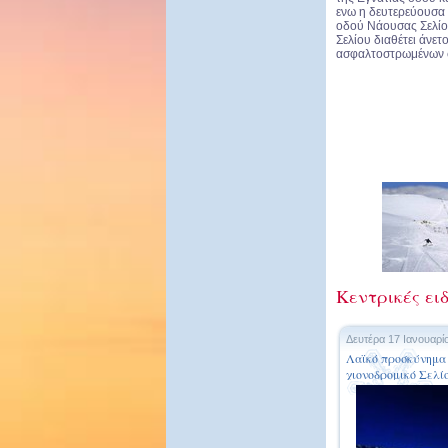
ενω η δευτερεύουσα 
οδού Νάουσας Σελίο
Σελίου διαθέτει άνε
ασφαλτοστρωμένων 
Κεντρικές ειδ
Δευτέρα 17 Ιανουαρί
Λαϊκό προσκύνημα 
χιονοδρομικό Σελί
δρόμους