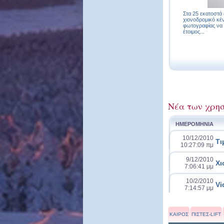
Στα 25 εκατοστά έ
χιονοδρομικό κέν
φωτογραφίας να φ
έτοιμος...
Νέα των χρησ
ΗΜΕΡΟΜΗΝΙΑ
10/12/2010
Τι
10:27:09 πμ
9/12/2010
Χι
7:06:41 μμ
10/2/2010
Vi
7:14:57 μμ
ΚΑΙΡΟΣ
ΠΙΣΤΕΣ-LIFT