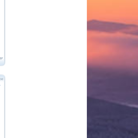
.gr
ρα
ο