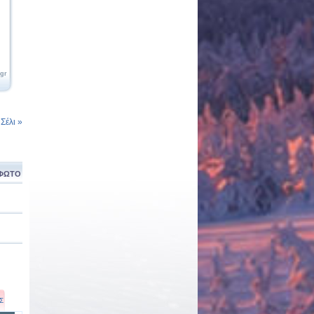
.gr
έλι »
ΦΩΤΟ
Σ