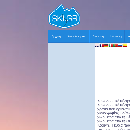
Αρχική
Χιονοδρομικά
Διαμονή
Εστίαση
Δ
Χιονοδρομικό Κέντρο
Χιονοδρομικό Κέντρο
χρονιά που οργανώθ
χιονοδρομίας. Βρίσκ
χιλιομετρα απο τη Β
χιλιομετρα απο τη Θ
Κοζανη. Η κύρια προ
της Εγνατίας οδου κ