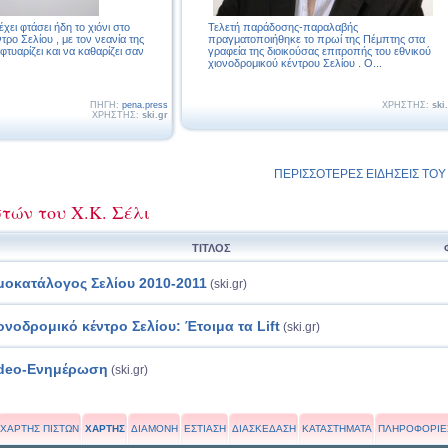
χει φτάσει ήδη το χιόνι στο
Τελετή παράδοσης-παραλαβής
τρο Σελίου , με τον νεανία της
πραγματοποιήθηκε το πρωί της Πέμπτης στα
τυαρίζει και να καθαρίζει σαν
γραφεία της διοικούσας επιτροπής του εθνικού
χιονοδρομικού κέντρου Σελίου . Ο...
ΠΗΓΗ:
pena.press
ΧΡΗΣΤΗΣ:
ski
ΧΡΗΣΤΗΣ:
ski.gr
ΠΕΡΙΣΣΟΤΕΡΕΣ ΕΙΔΗΣΕΙΣ ΤΟΥ Σ
τών του Χ.Κ. Σέλι
ΤΙΤΛΟΣ
μοκατάλογος Σελίου 2010-2011
(ski.gr)
ονοδρομικό κέντρο Σελίου: Έτοιμα τα Lift
(ski.gr)
deo-Ενημέρωση
(ski.gr)
ΧΑΡΤΗΣ ΠΙΣΤΩΝ
ΧΑΡΤΗΣ
ΔΙΑΜΟΝΗ
ΕΣΤΙΑΣΗ
ΔΙΑΣΚΕΔΑΣΗ
ΚΑΤΑΣΤΗΜΑΤΑ
ΠΛΗΡΟΦΟΡΙΕ