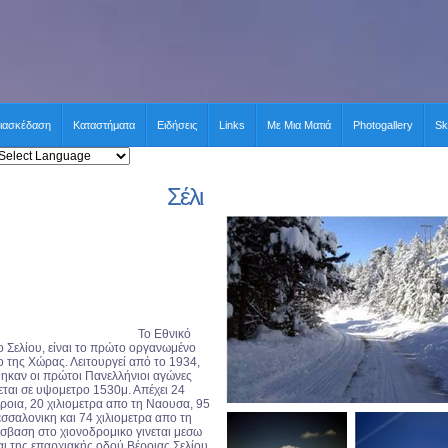
ιασκέδαση
Καταστήματα
Ειδήσεις
Links
Με Μια Ματιά
Photogallery
Sk
Σέλι
Το Εθνικό
 Σελίου, είναι το πρώτο οργανωμένο
 της Χώρας. Λειτουργεί από το 1934,
ηκαν οι πρώτοι Πανελλήνιοι αγώνες
εται σε υψομετρο 1530μ. Απέχει 24
έροια, 20 χιλιομετρα απο τη Ναουσα, 95
εσσαλονικη και 74 χιλιομετρα απο τη
σβαση στο χιονοδρομικο γινεται μεσω
αι της επαρχιακής οδού Βέροιας Σελίου