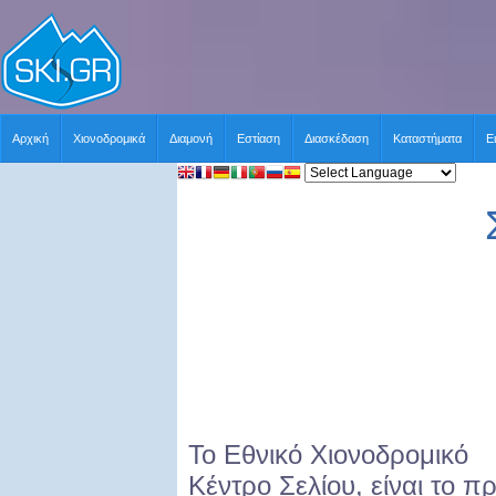
Αρχική
Χιονοδρομικά
Διαμονή
Εστίαση
Διασκέδαση
Καταστήματα
Ε
Το Εθνικό Χιονοδρομικό
Κέντρο Σελίου, είναι το π