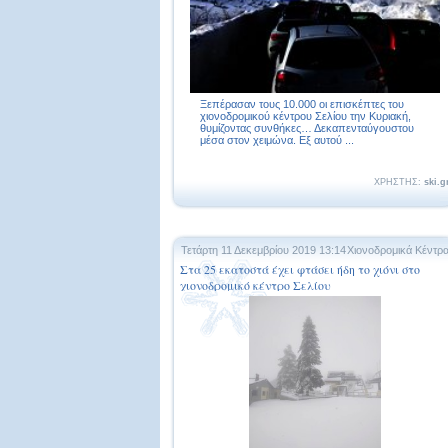
Ξεπέρασαν τους 10.000 οι επισκέπτες του
χιονοδρομικού κέντρου Σελίου την Κυριακή,
θυμίζοντας συνθήκες… Δεκαπενταύγουστου
μέσα στον χειμώνα. Εξ αυτού ...
ΧΡΗΣΤΗΣ:
ski.g
Τετάρτη 11 Δεκεμβρίου 2019 13:14
Χιονοδρομικά Κέντρ
Στα 25 εκατοστά έχει φτάσει ήδη το χιόνι στο
χιονοδρομικό κέντρο Σελίου