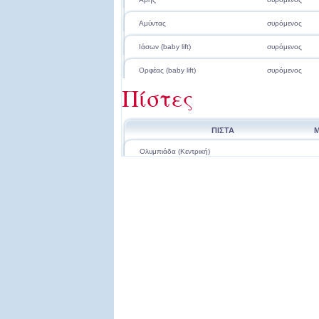
Αμύντας
συρόμενος
Ιάσων (baby lift)
συρόμενος
Ορφέας (baby lift)
συρόμενος
Πίστες
ΠΙΣΤΑ
Ολυμπιάδα (Κεντρική)
Ρωξάνη (Πεύκα)
Ήρα (Αρσούμπασι 1)
Αρτεμις (Αρσούμπασι 2)
Εύκλεια (Αρσουμπασι 3)
Εγνατία (Περιφερειακή)
Ερατώ (Λούκι)
Ευρυδίκη (Συνδετικό)