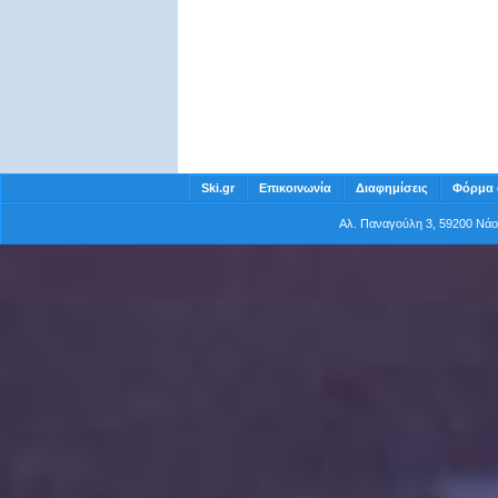
Περσεφόνη (Ανατολική)
Μουσών (Νέα)
Ιφιγένεια
Ηλέκτρα
Δάφνη
Ski.gr
Επικοινωνία
Διαφημίσεις
Φόρμα 
Baby 1
Αλ. Παναγούλη 3, 59200 Νά
Baby 2
Baby 3
Baby 4 (Αρσούμπασι)
Πίστα δρόμου αντοχής 1 (Αγωνιστικη)
Πίστα δρόμου αντοχής 2 (Τουριστίκη)