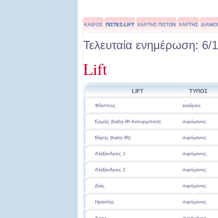
ΚΑΙΡΟΣ
ΠΙΣΤΕΣ-LIFT
ΧΑΡΤΗΣ ΠΙΣΤΩΝ
ΧΑΡΤΗΣ
ΔΙΑΜΟ
Τελευταία ενημέρωση: 6/1
Lift
LIFT
ΤΥΠΟΣ
Φίλιππος
εναέριος
Ερμής (baby lift Ασουρμπασι)
συρόμενος
Βέρης (baby lift)
συρόμενος
Αλέξανδρος 1
συρόμενος
Αλέξανδρος 2
συρόμενος
Δίας
συρόμενος
Ηρακλής
συρόμενος
Αρης
συρόμενος