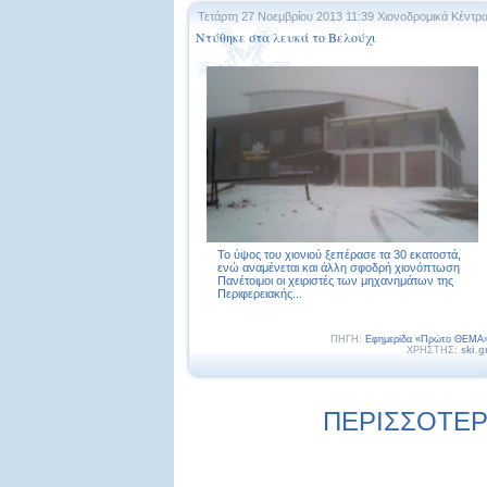
Τετάρτη 27 Νοεμβρίου 2013 11:39
Χιονοδρομικά Κέντρ
Ντύθηκε στα λευκά το Βελούχι
Το ύψος του χιονιού ξεπέρασε τα 30 εκατοστά,
ενώ αναμένεται και άλλη σφοδρή χιονόπτωση
Πανέτοιμοι οι χειριστές των μηχανημάτων της
Περιφερειακής...
ΠΗΓΗ:
Εφημερίδα «Πρώτο ΘΕΜΑ
ΧΡΗΣΤΗΣ:
ski.g
ΠΕΡΙΣΣΟΤΕΡΕ