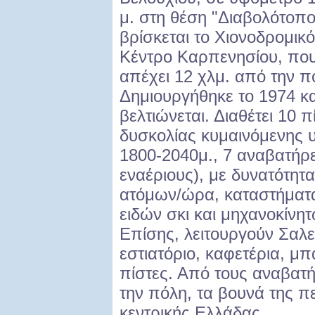
μ. στη θέση "Διαβολότοπο
βρίσκεται το Χιονοδρομικό
Κέντρο Καρπενησίου, πο
απέχει 12 χλμ. από την 
Δημιουργήθηκε το 1974 κα
βελτιώνεται. Διαθέτει 10 
δυσκολίας κυμαινόμενης 
1800-2040μ., 7 αναβατήρε
εναέριους), με δυνατότητ
ατόμων/ώρα, καταστήματα
ειδών σκι και μηχανοκίνη
Επίσης, λειτουργούν Σαλε
εστιατόριο, καφετέρια, μπ
πίστες. Από τους αναβατ
την πόλη, τα βουνά της πε
κεντρικής Ελλάδας.