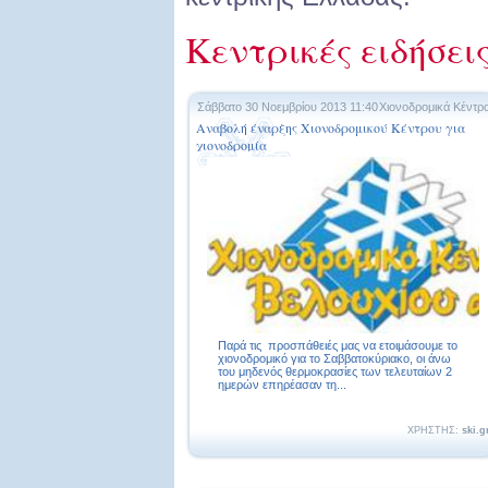
Κεντρικές ειδήσει
Σάββατο 30 Νοεμβρίου 2013 11:40
Χιονοδρομικά Κέντρ
Αναβολή έναρξης Χιονοδρομικού Κέντρου για
χιονοδρομία
Παρά τις προσπάθειές μας να ετοιμάσουμε το
χιονοδρομικό για το Σαββατοκύριακο, οι άνω
του μηδενός θερμοκρασίες των τελευταίων 2
ημερών επηρέασαν τη...
ΧΡΗΣΤΗΣ:
ski.g