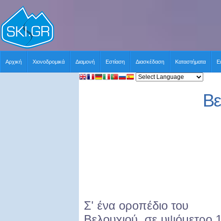
Αρχική
Χιονοδρομικά
Διαμονή
Εστίαση
Διασκέδαση
Καταστήματα
Ε
Βε
Σ' ένα οροπέδιο του
Βελουχιού, σε υψόμετρο 