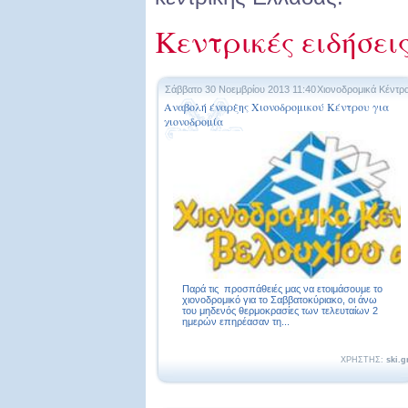
Κεντρικές ειδήσει
Σάββατο 30 Νοεμβρίου 2013 11:40
Χιονοδρομικά Κέντρ
Αναβολή έναρξης Χιονοδρομικού Κέντρου για
χιονοδρομία
Παρά τις προσπάθειές μας να ετοιμάσουμε το
χιονοδρομικό για το Σαββατοκύριακο, οι άνω
του μηδενός θερμοκρασίες των τελευταίων 2
ημερών επηρέασαν τη...
ΧΡΗΣΤΗΣ:
ski.g