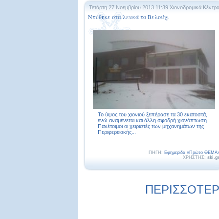
Τετάρτη 27 Νοεμβρίου 2013 11:39
Χιονοδρομικά Κέντρ
Ντύθηκε στα λευκά το Βελούχι
Το ύψος του χιονιού ξεπέρασε τα 30 εκατοστά,
ενώ αναμένεται και άλλη σφοδρή χιονόπτωση
Πανέτοιμοι οι χειριστές των μηχανημάτων της
Περιφερειακής...
ΠΗΓΗ:
Εφημερίδα «Πρώτο ΘΕΜΑ
ΧΡΗΣΤΗΣ:
ski.g
ΠΕΡΙΣΣΟΤΕΡΕ