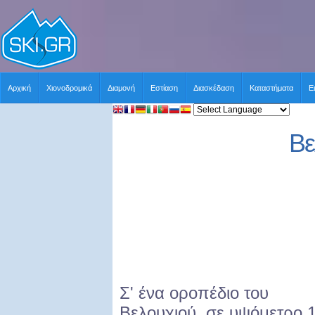
Αρχική
Χιονοδρομικά
Διαμονή
Εστίαση
Διασκέδαση
Καταστήματα
Ε
Βε
Σ' ένα οροπέδιο του
Βελουχιού, σε υψόμετρο 