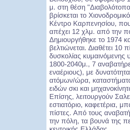
μ. στη θέση "Διαβολότοπο
βρίσκεται το Χιονοδρομικό
Κέντρο Καρπενησίου, πο
απέχει 12 χλμ. από την 
Δημιουργήθηκε το 1974 κα
βελτιώνεται. Διαθέτει 10 
δυσκολίας κυμαινόμενης 
1800-2040μ., 7 αναβατήρε
εναέριους), με δυνατότητ
ατόμων/ώρα, καταστήματα
ειδών σκι και μηχανοκίνη
Επίσης, λειτουργούν Σαλε
εστιατόριο, καφετέρια, μπ
πίστες. Από τους αναβατ
την πόλη, τα βουνά της πε
κεντρικής Ελλάδας.