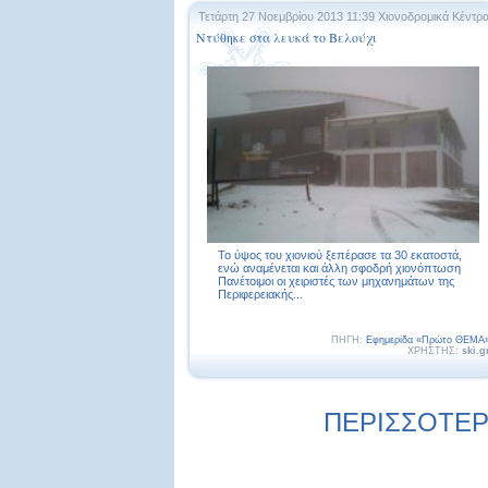
Τετάρτη 27 Νοεμβρίου 2013 11:39
Χιονοδρομικά Κέντρ
Ντύθηκε στα λευκά το Βελούχι
Το ύψος του χιονιού ξεπέρασε τα 30 εκατοστά,
ενώ αναμένεται και άλλη σφοδρή χιονόπτωση
Πανέτοιμοι οι χειριστές των μηχανημάτων της
Περιφερειακής...
ΠΗΓΗ:
Εφημερίδα «Πρώτο ΘΕΜΑ
ΧΡΗΣΤΗΣ:
ski.g
ΠΕΡΙΣΣΟΤΕΡΕ