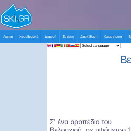
Αρχική
Χιονοδρομικά
Διαμονή
Εστίαση
Διασκέδαση
Καταστήματα
Ε
Βε
Σ' ένα οροπέδιο του
Βελουχιού, σε υψόμετρο 