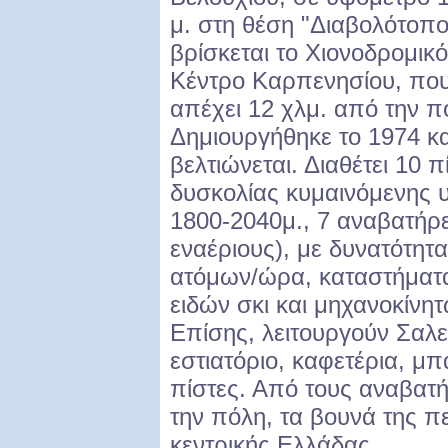
μ. στη θέση "Διαβολότοπο
βρίσκεται το Χιονοδρομικό
Κέντρο Καρπενησίου, πο
απέχει 12 χλμ. από την 
Δημιουργήθηκε το 1974 κα
βελτιώνεται. Διαθέτει 10 
δυσκολίας κυμαινόμενης 
1800-2040μ., 7 αναβατήρε
εναέριους), με δυνατότητ
ατόμων/ώρα, καταστήματα
ειδών σκι και μηχανοκίνη
Επίσης, λειτουργούν Σαλε
εστιατόριο, καφετέρια, μπ
πίστες. Από τους αναβατ
την πόλη, τα βουνά της πε
κεντρικής Ελλάδας.