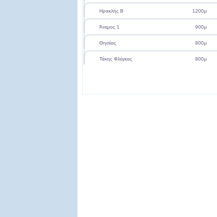
Ηρακλής Β
1200μ
Άνεμος 1
900μ
Θησέας
800μ
Τάκης Φλέγκας
800μ