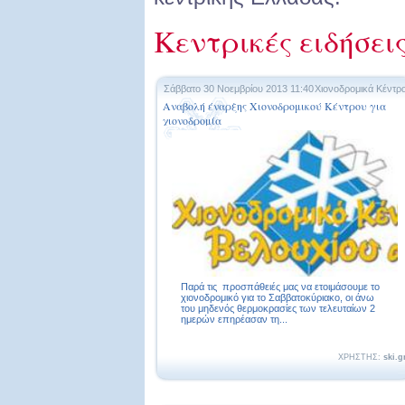
Κεντρικές ειδήσει
Σάββατο 30 Νοεμβρίου 2013 11:40
Χιονοδρομικά Κέντρ
Αναβολή έναρξης Χιονοδρομικού Κέντρου για
χιονοδρομία
Παρά τις προσπάθειές μας να ετοιμάσουμε το
χιονοδρομικό για το Σαββατοκύριακο, οι άνω
του μηδενός θερμοκρασίες των τελευταίων 2
ημερών επηρέασαν τη...
ΧΡΗΣΤΗΣ:
ski.g