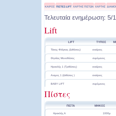
ΚΑΙΡΟΣ
ΠΙΣΤΕΣ-LIFT
ΧΑΡΤΗΣ ΠΙΣΤΩΝ
ΧΑΡΤΗΣ
ΔΙΑΜΟ
Τελευταία ενημέρωση: 5/1
Lift
LIFT
ΤΥΠΟΣ
Μ
Τάκης Φλέγκας (Διθέσιος)
εναέριος
Θησέας Μονοθέσιος
συρόμενος
Ηρακλής 1 (Τριθέσιος)
εναέριος
Ανεμος 1 (Διθέσιος )
εναέριος
BABY LIFT
συρόμενος
Πίστες
ΠΙΣΤΑ
ΜΗΚΟΣ
Ηρακλής Α
1000μ