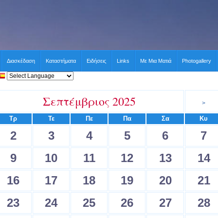
Διασκέδαση
Καταστήματα
Ειδήσεις
Links
Με Μια Ματιά
Photogallery
Σεπτέμβριος 2025
>
Τρ
Τε
Πε
Πα
Σα
Κυ
2
3
4
5
6
7
9
10
11
12
13
14
16
17
18
19
20
21
23
24
25
26
27
28