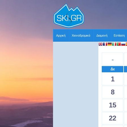
Αρχική
Χιονοδρομικά
Διαμονή
Εστίαση
<
Δε
1
8
15
22