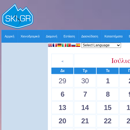
Αρχική
Χιονοδρομικά
Διαμονή
Εστίαση
Διασκέδαση
Καταστήματα
Ιούλι
<
Δε
Τρ
Τε
29
30
1
6
7
8
13
14
15
20
21
22