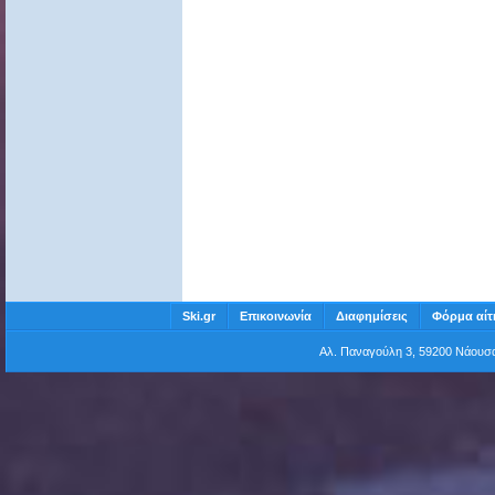
Ski.gr
Επικοινωνία
Διαφημίσεις
Φόρμα αίτ
Αλ. Παναγούλη 3, 59200 Νάου