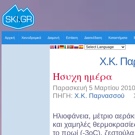
Αρχική
Χιονοδρομικά
Διαμονή
Εστίαση
Διασκέδαση
Καταστήματα
Χ.Κ. Π
Ήσυχη ημέρα
Παρασκευή 5 Μαρτίου 2010
ΠΗΓΗ:
Χ.Κ. Παρνασσού
ΧΡ
Ηλιοφάνεια, μέτριο αεράκ
και χαμηλές θερμοκρασίε
το πρωί (-3οC), ζεστούλα