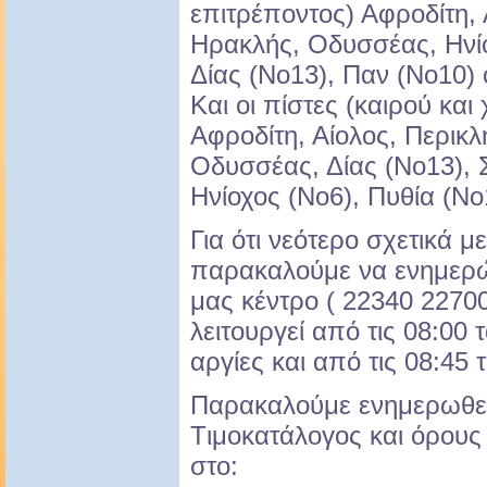
επιτρέποντος) Αφροδίτη, 
Ηρακλής, Οδυσσέας, Ηνίο
Δίας (Νο13), Παν (Νο10) ό
Και οι πίστες (καιρού και
Αφροδίτη, Αίολος, Περικλ
Οδυσσέας, Δίας (Νο13), 
Ηνίοχος (Νο6), Πυθία (Νο
Για ότι νεότερο σχετικά μ
παρακαλούμε να ενημερώ
μας κέντρο ( 22340 2270
λειτουργεί από τις 08:00
αργίες και από τις 08:45 
Παρακαλούμε ενημερωθεί
Tιμοκατάλογος και όρου
στο: