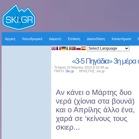
Αρχική
Χιονοδρομικά
Διαμονή
Εστίαση
Διασκέδαση
Καταστήματα
«3-5 Πηγάδια» 3η μέρα 
Τετάρτη 10 Μαρτίου 2010 8:10:48 μμ
ΠΗΓΗ:
Ski.gr
ΧΡΗΣΤΗΣ: ski.gr
Αν κάνει ο Μάρτης δυο
νερά (χίονια στα βουνά)
και ο Απρίλης άλλο ένα,
χαρά σε ‘κείνους τους
σκιερ...