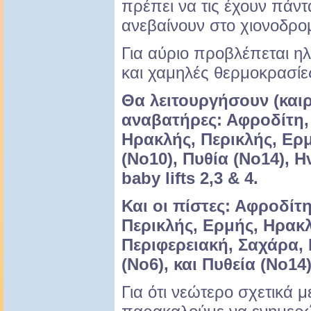
πρέπει να τις έχουν πάντ
ανεβαίνουν στο χιονοδρομ
Για αύριο προβλέπεται ηλι
και χαμηλές θερμοκρασίε
Θα λειτουργήσουν (καιρ
αναβατήρες: Αφροδίτη,
Ηρακλής, Περικλής, Ερ
(Νο10), Πυθία (Νο14), Η
baby lifts 2,3 & 4.
Και οι πίστες: Αφροδίτ
Περικλής, Ερμής, Ηρακλ
Περιφερειακή, Σαχάρα, 
(Νο6), και Πυθεία (Νο14)
Για ότι νεώτερο σχετικά μ