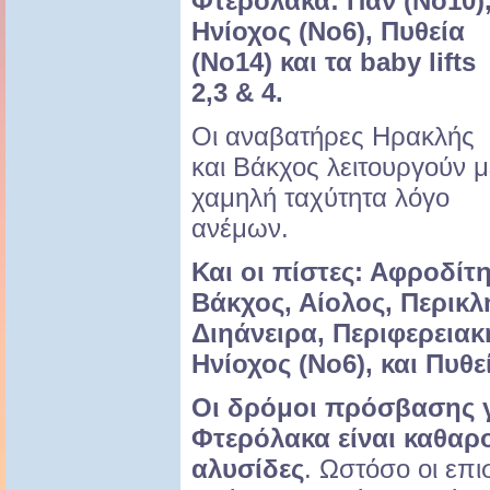
Φτερόλακα: Παν (Νο10)
Ηνίοχος (Νο6), Πυθεία
(Νο14) και τα baby lifts
2,3 & 4.
Οι αναβατήρες Ηρακλής
και Βάκχος λειτουργούν μ
χαμηλή ταχύτητα λόγο
ανέμων.
Και οι πίστες: Αφροδίτη
Βάκχος, Αίολος, Περικλ
Διηάνειρα, Περιφερειακ
Ηνίοχος (Νο6), και Πυθε
Οι δρόμοι πρόσβασης γι
Φτερόλακα είναι καθαρο
αλυσίδες
. Ωστόσο οι επι