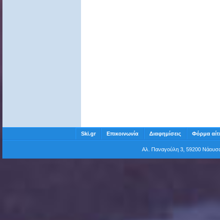
Ski.gr
Επικοινωνία
Διαφημίσεις
Φόρμα αίτ
Αλ. Παναγούλη 3, 59200 Νάου