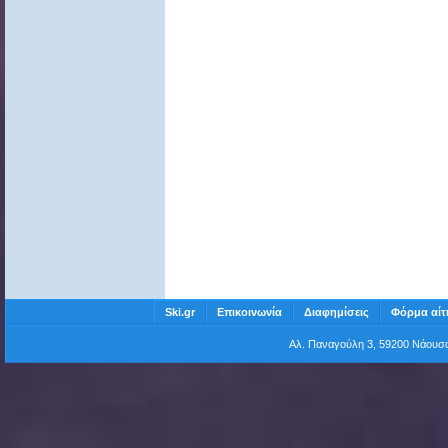
Ski.gr
Επικοινωνία
Διαφημίσεις
Φόρμα αίτ
Αλ. Παναγούλη 3, 59200 Νάου