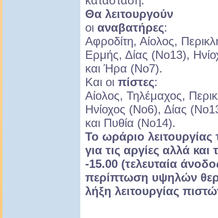
κατάσταση.
Θα λειτουργούν
οι
αναβατήρες
:
Αφροδίτη, Αίολος, Περικ
Ερμής, Δίας (Νο13), Ηνίο
και Ήρα (Νο7).
Και οι
πίστες
:
Αίολος, Τηλέμαχος, Περικ
Ηνίοχος (Νο6), Δίας (Νο
και Πυθία (Νο14).
Το ωράριο λειτουργίας
για τις αργίες αλλά και 
-15.00 (τελευταία άνοδ
περίπτωση υψηλών θε
λήξη λειτουργίας πιστώ