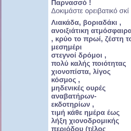
Παρνασσό !
Δοκιμάστε ορειβατικό σκί 
Λιακάδα, βοριαδάκι ,
ανοιξιάτικη ατμόσφαιρ
, κρύο το πρωί, ζέστη τ
μεσημέρι
στεγνοί δρόμοι ,
πολύ καλής ποιότητας
χιονοπίστα, λίγος
κόσμος ,
μηδενικές ουρές
αναβατήρων-
εκδοτηρίων ,
τιμή κάθε ημέρα έως
λήξη χιονοδρομικής
περιόδου (τέλος