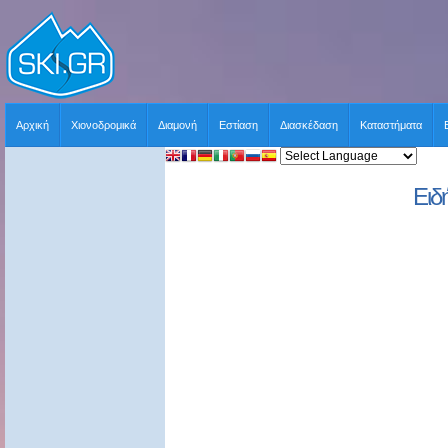
Αρχική
Χιονοδρομικά
Διαμονή
Εστίαση
Διασκέδαση
Καταστήματα
Ειδ