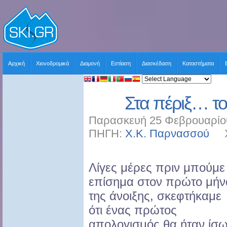
Αρχική
Χιονοδρομικά
Διαμονή
Εστίαση
Διασκέδαση
Καταστήματα
Στα πέριξ… τ
Παρασκευή 25 Φεβρουαρίου
ΠΗΓΗ:
Χ.Κ. Παρνασσού
ΧΡ
Λίγες μέρες πριν μπούμε
επίσημα στον πρώτο μήν
της άνοιξης, σκεφτήκαμε
ότι ένας πρώτος
απολογισμός θα ήταν ίσ