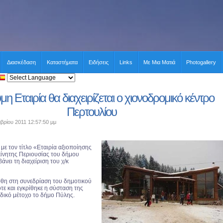
Διασκέδαση
Καταστήματα
Ειδήσεις
Links
Με Μια Ματιά
Photogallery
η Εταιρία θα διαχειρίζεται ο χιονοδρομικό κέντρο
Περτουλίου
βρίου 2011 12:57:50 μμ
με τον τίτλο «Εταιρία αξιοποίησης
κίνητης Περιουσίας του δήμου
νει τη διαχείριση του χ/κ
θη στη συνεδρίαση του δημοτικού
τε και εγκρίθηκε η σύσταση της
αδικό μέτοχο το δήμο Πύλης.