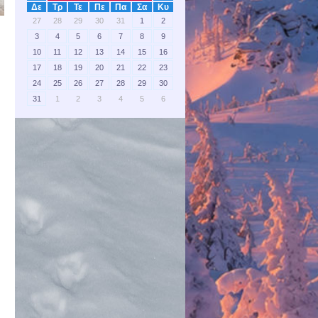
Δε
Τρ
Τε
Πε
Πα
Σα
Κυ
27
28
29
30
31
1
2
3
4
5
6
7
8
9
10
11
12
13
14
15
16
17
18
19
20
21
22
23
24
25
26
27
28
29
30
31
1
2
3
4
5
6