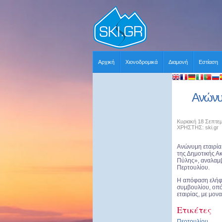
Αρχική
Χιονοδρομικά
Διαμονή
Εστίαση
Ανώνυμ
Κυριακή 18 Σεπτεμ
ΧΡΗΣΤΗΣ: ski.gr
Ανώνυμη εταιρία 
της Δημοτικής Α
Πύλης», αναλαμβά
Περτουλίου.
Η απόφαση ελήφ
συμβουλίου, οπό
εταιρίας, με μον
Ετικέτες
Περτουλίου
,