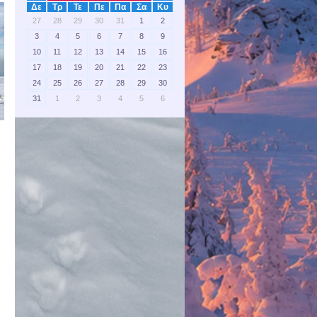
Δε
Τρ
Τε
Πε
Πα
Σα
Κυ
27
28
29
30
31
1
2
3
4
5
6
7
8
9
10
11
12
13
14
15
16
17
18
19
20
21
22
23
24
25
26
27
28
29
30
31
1
2
3
4
5
6