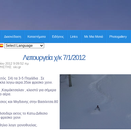
Διασκέδαση
Καταστήματα
Ειδήσεις
Links
Με Μια Ματιά
Photogallery
Λειτουργεία χ/κ 7/1/2012
ίου 2012 9:09:52 πμ
ΤΗΣ: ski.gr
εκτός Σ4) τα 3-5 Πηγάδια . Σε
κλα λογω αερα.35εκ φρεσκο χιονι.
 ,Καιμάκτσαλαν , κλειστό για σήμερα
ο αέρα.
σιος και Μιγδανης στην Βασιλιτσα.80
ισοδερι εκτος το Κατω Διθεσιο
. φρεσκο χιονι
Πηλιο λογο χιονοθυελας.