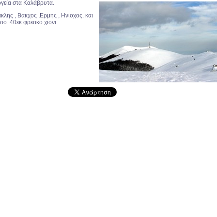
ργεία στα Καλάβρυτα.
λης , Βακχος ,Ερμης , Ηνιοχος. και
ο. 40εκ φρεσκο χιονι.