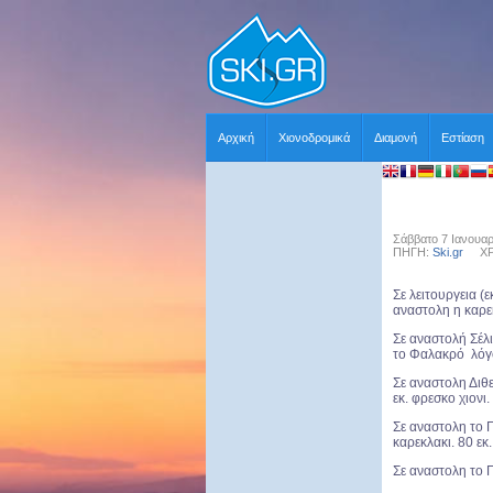
Αρχική
Χιονοδρομικά
Διαμονή
Εστίαση
Σάββατο 7 Ιανουαρ
ΠΗΓΗ:
Ski.gr
ΧΡΗΣ
Σε λειτουργεια (
αναστολη η καρε
Σε αναστολή Σέλι
το Φαλακρό λόγ
Σε αναστολη Διθε
εκ. φρεσκο χιονι.
Σε αναστολη το Π
καρεκλακι. 80 εκ
Σε αναστολη το 