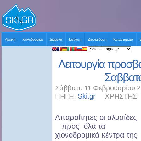
Αρχική
Χιονοδρομικά
Διαμονή
Εστίαση
Διασκέδαση
Καταστήματα
Λειτουργία προσβ
Σαββατο
Σάββατο 11 Φεβρουαρίου 2
ΠΗΓΗ:
Ski.gr
ΧΡΗΣΤΗΣ: sk
Απαραίτητες οι αλυσίδες
προς όλα τα
χιονοδρομικά κέντρα της