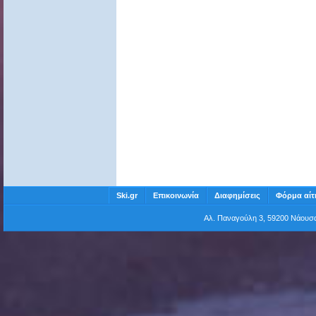
Ski.gr
Επικοινωνία
Διαφημίσεις
Φόρμα αίτ
Αλ. Παναγούλη 3, 59200 Νάου