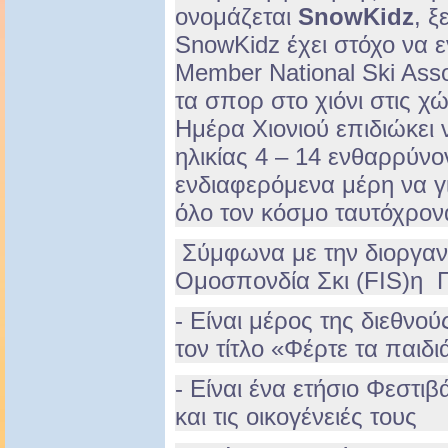
ονομάζεται
SnowKidz
, ξ
SnowKidz έχει στόχο να 
Member National Ski Ass
τα σπορ στο χιόνι στις χ
Ημέρα Χιονιού επιδιώκει 
ηλικίας 4 – 14 ενθαρρύνο
ενδιαφερόμενα μέρη να γι
όλο τον κόσμο ταυτόχρον
Σύμφωνα με την διοργαν
Ομοσπονδία Σκι (FIS)η Π
- Είναι μέρος της διεθνο
τον τίτλο «Φέρτε τα παιδι
- Είναι ένα ετήσιο Φεστιβ
και τις οικογένειές τους