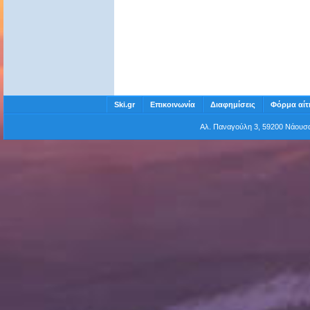
Ski.gr
Επικοινωνία
Διαφημίσεις
Φόρμα αίτ
Αλ. Παναγούλη 3, 59200 Νάου