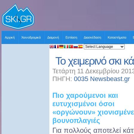
Αρχική
Χιονοδρομικά
Διαμονή
Εστίαση
Διασκέδαση
Καταστήματα
Το χειμερινό σκι κ
Τετάρτη 11 Δεκεμβρίου 2013
ΠΗΓΗ:
0035 Newsbeast.gr
Χ
Πιο χαρούμενοι και
ευτυχισμένοι όσοι
«οργώνουν» χιονισμένε
βουνοπλαγιές
Για πολλούς αποτελεί κάτ