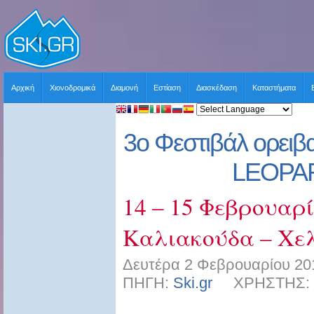
Αρχική
Χιονοδρομικά
Διαμονή
Εστίαση
Διασκέδαση
Καταστήματα
3ο Φεστιβάλ ορειβ
LEOPA
14 – 15 Φεβρουαρί
Καλιακούδα – Χε
Δευτέρα 2 Φεβρουαρίου 201
ΠΗΓΗ:
Ski.gr
ΧΡΗΣΤΗΣ: sk