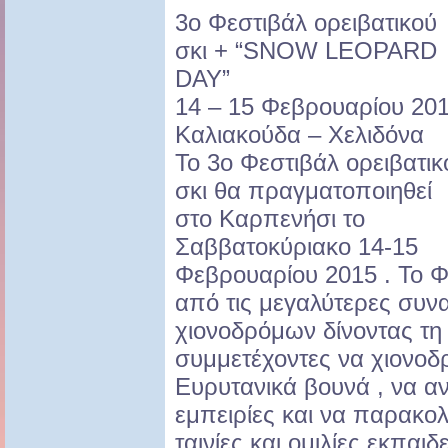
3ο Φεστιβάλ ορειβατικού
σκι + “SNOW LEOPARD
DAY”
14 – 15 Φεβρουαρίου 20
Καλιακούδα – Χελιδόνα
Το 3ο Φεστιβάλ ορειβατικ
σκι θα πραγματοποιηθεί
στο Καρπενήσι το
Σαββατοκύριακο 14-15
Φεβρουαρίου 2015 . Το Φε
από τις μεγαλύτερες συνα
χιονοδρόμων δίνοντας τη
συμμετέχοντες να χιονοδ
Ευρυτανικά βουνά , να α
εμπειρίες και να παρακο
ταινίες και ομιλίες εκπαι