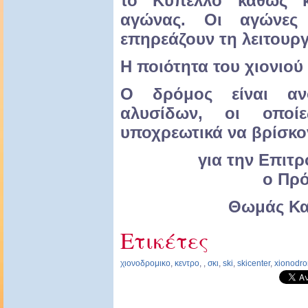
το Κύπελλο καθώς 
αγώνας. Οι αγώνες 
επηρεάζουν τη λειτουργ
Η ποιότητα του χιονιού 
Ο δρόμος είναι αν
αλυσίδων, οι οπο
υποχρεωτικά να βρίσκο
για την Επιτ
ο Πρ
Θωμάς Κα
Ετικέτες
χιονοδρομικο
,
κεντρο
,
,
σκι
,
ski
,
skicenter
,
xionodr