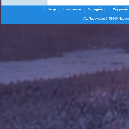
Ski.gr
Επικοινωνία
Διαφημίσεις
Φόρμα αίτ
Αλ. Παναγούλη 3, 59200 Νάου