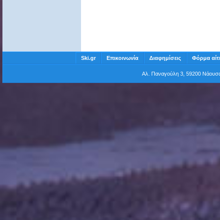
Ski.gr
Επικοινωνία
Διαφημίσεις
Φόρμα αίτ
Αλ. Παναγούλη 3, 59200 Νάου