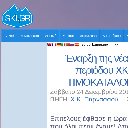
Αρχική
Χιονοδρομικά
Διαμονή
Εστίαση
Διασκέδαση
Καταστήματα
Έναρξη της νέα
περιόδου 
ΤΙΜΟΚΑΤΑΛΟΓ
Σάββατο 24 Δεκεμβρίου 201
ΠΗΓΗ:
Χ.Κ. Παρνασσού
ΧΡ
Επιτέλους έφθασε η ώρα
που όλοι περιμέναμε! Απ