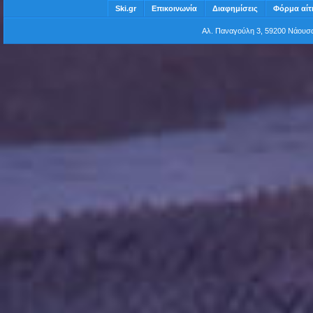
Ski.gr
Επικοινωνία
Διαφημίσεις
Φόρμα αίτ
Αλ. Παναγούλη 3, 59200 Νάου