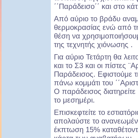
΄΄Παράδεισο΄΄ και στο κάτ
Από αύριο το βράδυ ανα
θερμοκρασίας ενώ από τη
θέση να χρησιμοποιήσουμ
της τεχνητής χιόνωσης .
Για αύριο Τετάρτη θα λει
και το Σ3 και οι πίστες ¨Α
Παράδεισος. Εφιστούμε 
πάνω κομμάτι του ΄΄Αριστ
Ο παράδεισος διατηρείτε
το μεσημέρι.
Επισκεφτείτε το εστιατόρι
απολαύστε το ανανεωμέν
έκπτωση 15% καταθέτοντ