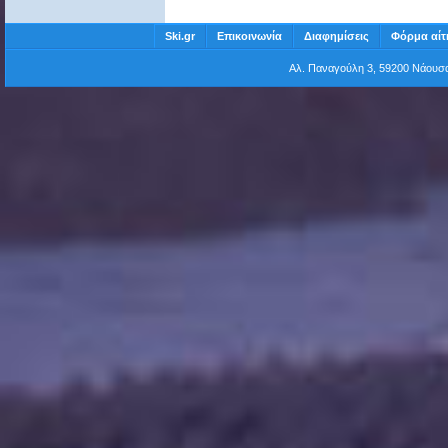
Ski.gr
Επικοινωνία
Διαφημίσεις
Φόρμα αίτ
Αλ. Παναγούλη 3, 59200 Νάου