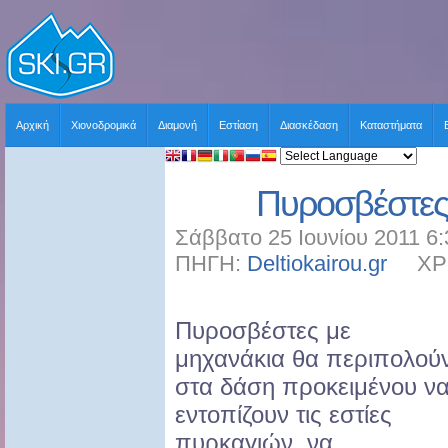
Αρχική
Χιονοδρομικά
Διαμονή
Εστίαση
Διασκέδαση
Καταστήματα
Πυροσβέστες
Σάββατο 25 Ιουνίου 2011 6:
ΠΗΓΗ:
Deltiokairou.gr
ΧΡΗΣ
Πυροσβέστες με
μηχανάκια θα περιπολού
στα δάση προκειμένου ν
εντοπίζουν τις εστίες
πυρκαγιών, να