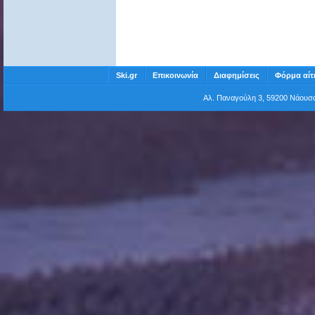
Ski.gr
Επικοινωνία
Διαφημίσεις
Φόρμα αίτ
Αλ. Παναγούλη 3, 59200 Νάου