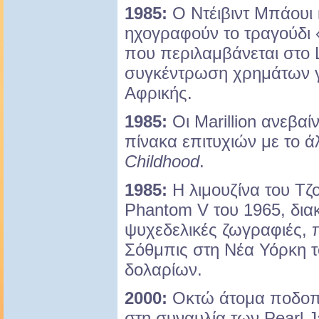
1985:
Ο Ντέιβιντ Μπάουι 
ηχογραφούν το τραγούδι «
που περιλαμβάνεται στο L
συγκέντρωση χρημάτων γι
Αφρικής.
1985:
Οι Marillion ανεβαί
πίνακα επιτυχιών με το
Childhood
.
1985:
Η λιμουζίνα του Τζο
Phantom V του 1965, δια
ψυχεδελικές ζωγραφιές, 
Σόθμπις στη Νέα Υόρκη τ
δολαρίων.
2000:
Οκτώ άτομα ποδοπα
στη συναυλία των Pearl 