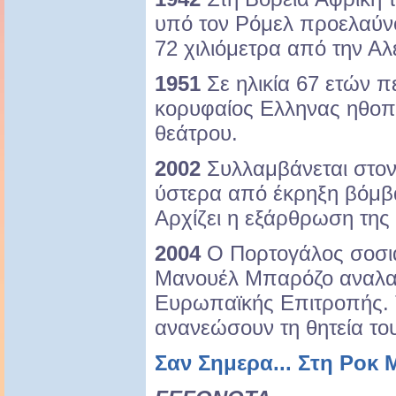
υπό τον Ρόμελ προελαύνο
72 χιλιόμετρα από την Αλ
1951
Σε ηλικία 67 ετών πε
κορυφαίος Ελληνας ηθοπο
θεάτρου.
2002
Συλλαμβάνεται στον
ύστερα από έκρηξη βόμβα
Αρχίζει η εξάρθρωση της
2004
Ο Πορτογάλος σοσι
Μανουέλ Μπαρόζο αναλα
Ευρωπαϊκής Επιτροπής. Τ
ανανεώσουν τη θητεία το
Σαν Σημερα... Στη Ροκ