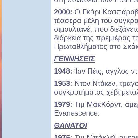
2000:
Ο Γκάρι Κασπάροβ ν
τέσσερα μέλη του συγκρ
σιμουλτανέ, που διεξάγετ
διάρκεια της πρεμιέρας 
Πρωταθλήματος στο Σκάκ
ΓΕΝΝΗΣΕΙΣ
1948:
Ίαν Πέις, άγγλος ν
1953:
Ντον Ντόκεν, τραγο
συγκροτήματος χέβι μέτα
1979:
Τιμ ΜακΚόρντ, αμε
Evanescence.
ΘΑΝΑΤΟΙ
1975:
Τιμ Μπάκλεϊ, αμερ