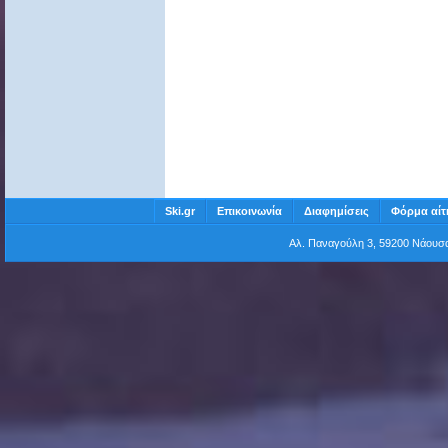
Ski.gr
Επικοινωνία
Διαφημίσεις
Φόρμα αίτ
Αλ. Παναγούλη 3, 59200 Νάου