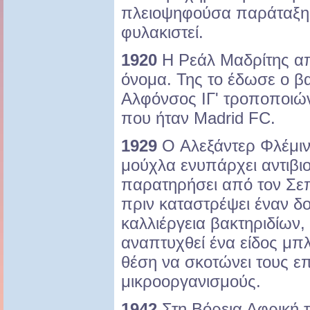
πλειοψηφούσα παράταξη.
φυλακιστεί.
1920
Η Ρεάλ Μαδρίτης απ
όνομα. Της το έδωσε ο βα
Αλφόνσος ΙΓ' τροποποιώ
που ήταν Madrid FC.
1929
O Αλεξάντερ Φλέμιν
μούχλα ενυπάρχει αντιβιο
παρατηρήσει από τον Σεπ
πριν καταστρέψει έναν δ
καλλιέργεια βακτηριδίων,
αναπτυχθεί ένα είδος μπ
θέση να σκοτώνει τους επ
μικροοργανισμούς.
1942
Στη Βόρεια Αφρική 