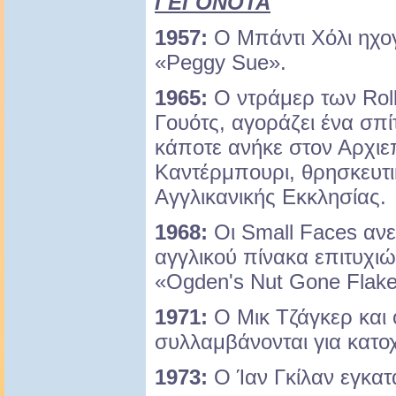
ΓΕΓΟΝΟΤΑ
1957:
Ο Μπάντι Χόλι ηχογ
«Peggy Sue».
1965:
Ο ντράμερ των Roll
Γουότς, αγοράζει ένα σπί
κάποτε ανήκε στον Αρχιε
Καντέρμπουρι, θρησκευτι
Αγγλικανικής Εκκλησίας.
1968:
Οι Small Faces ανε
αγγλικού πίνακα επιτυχι
«Ogden's Nut Gone Flake
1971:
Ο Μικ Τζάγκερ και 
συλλαμβάνονται για κατο
1973:
Ο Ίαν Γκίλαν εγκατ