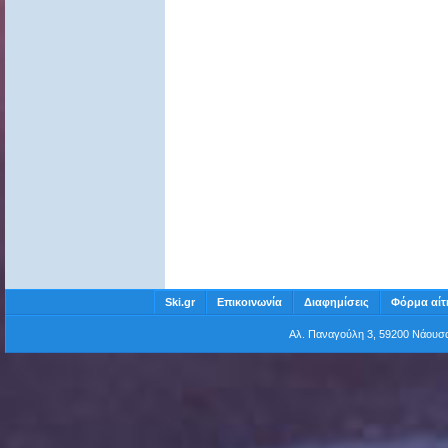
Ski.gr
Επικοινωνία
Διαφημίσεις
Φόρμα αίτ
Αλ. Παναγούλη 3, 59200 Νάου